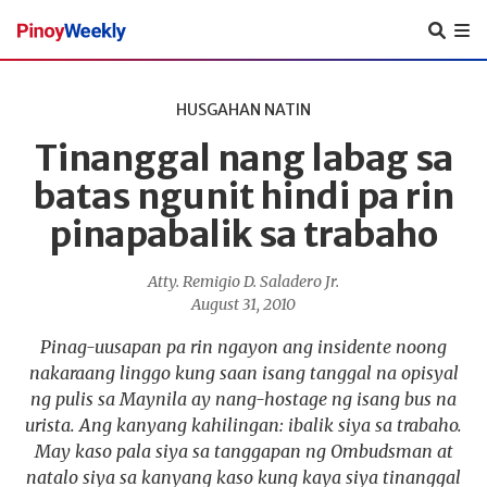
Pinoy
Weekly
HUSGAHAN NATIN
Tinanggal nang labag sa
batas ngunit hindi pa rin
pinapabalik sa trabaho
Atty. Remigio D. Saladero Jr.
August 31, 2010
Pinag-uusapan pa rin ngayon ang insidente noong
nakaraang linggo kung saan isang tanggal na opisyal
ng pulis sa Maynila ay nang-hostage ng isang bus na
urista. Ang kanyang kahilingan: ibalik siya sa trabaho.
May kaso pala siya sa tanggapan ng Ombudsman at
natalo siya sa kanyang kaso kung kaya siya tinanggal