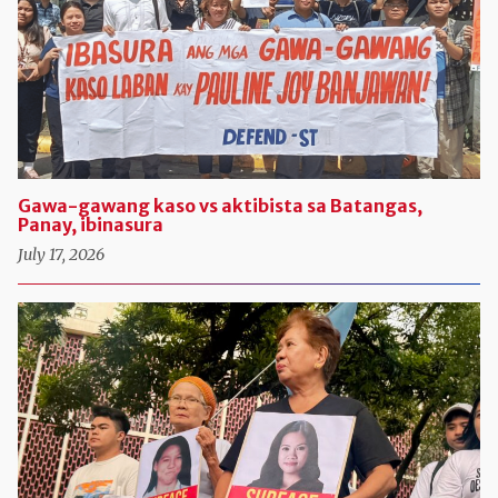
Gawa-gawang kaso vs aktibista sa Batangas,
Panay, ibinasura
July 17, 2026