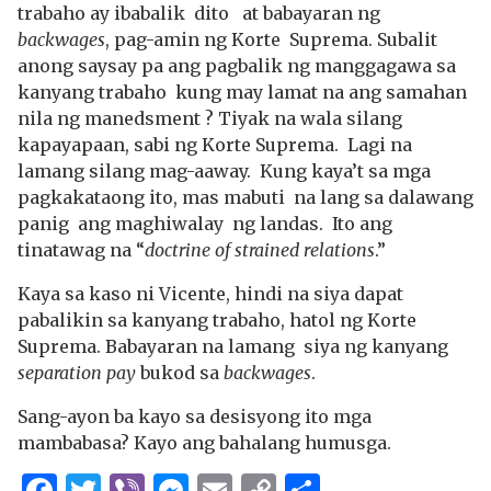
trabaho ay ibabalik dito at babayaran ng
backwages
, pag-amin ng Korte Suprema. Subalit
anong saysay pa ang pagbalik ng manggagawa sa
kanyang trabaho kung may lamat na ang samahan
nila ng manedsment ? Tiyak na wala silang
kapayapaan, sabi ng Korte Suprema. Lagi na
lamang silang mag-aaway. Kung kaya’t sa mga
pagkakataong ito, mas mabuti na lang sa dalawang
panig ang maghiwalay ng landas. Ito ang
tinatawag na “
doctrine of strained relations
.”
Kaya sa kaso ni Vicente, hindi na siya dapat
pabalikin sa kanyang trabaho, hatol ng Korte
Suprema. Babayaran na lamang siya ng kanyang
separation pay
bukod sa
backwages
.
Sang-ayon ba kayo sa desisyong ito mga
mambabasa? Kayo ang bahalang humusga.