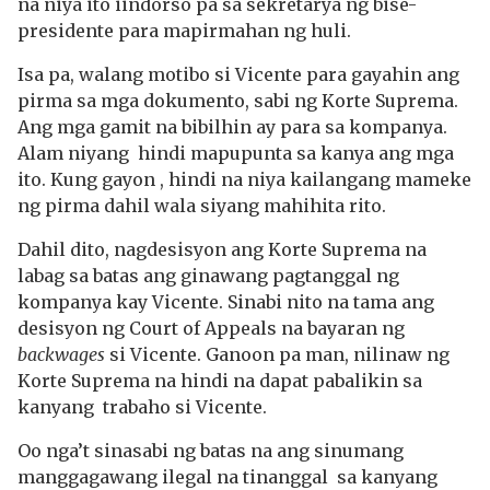
na niya ito iindorso pa sa sekretarya ng bise-
presidente para mapirmahan ng huli.
Isa pa, walang motibo si Vicente para gayahin ang
pirma sa mga dokumento, sabi ng Korte Suprema.
Ang mga gamit na bibilhin ay para sa kompanya.
Alam niyang hindi mapupunta sa kanya ang mga
ito. Kung gayon , hindi na niya kailangang mameke
ng pirma dahil wala siyang mahihita rito.
Dahil dito, nagdesisyon ang Korte Suprema na
labag sa batas ang ginawang pagtanggal ng
kompanya kay Vicente. Sinabi nito na tama ang
desisyon ng Court of Appeals na bayaran ng
backwages
si Vicente. Ganoon pa man, nilinaw ng
Korte Suprema na hindi na dapat pabalikin sa
kanyang trabaho si Vicente.
Oo nga’t sinasabi ng batas na ang sinumang
manggagawang ilegal na tinanggal sa kanyang