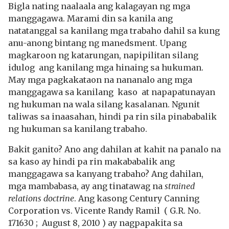
Bigla nating naalaala ang kalagayan ng mga
manggagawa. Marami din sa kanila ang
natatanggal sa kanilang mga trabaho dahil sa kung
anu-anong bintang ng manedsment. Upang
magkaroon ng katarungan, napipilitan silang
idulog ang kanilang mga hinaing sa hukuman.
May mga pagkakataon na nananalo ang mga
manggagawa sa kanilang kaso at napapatunayan
ng hukuman na wala silang kasalanan. Ngunit
taliwas sa inaasahan, hindi pa rin sila pinababalik
ng hukuman sa kanilang trabaho.
Bakit ganito? Ano ang dahilan at kahit na panalo na
sa kaso ay hindi pa rin makababalik ang
manggagawa sa kanyang trabaho? Ang dahilan,
mga mambabasa, ay ang tinatawag na
strained
relations doctrine
. Ang kasong Century Canning
Corporation vs. Vicente Randy Ramil ( G.R. No.
171630 ; August 8, 2010 ) ay nagpapakita sa