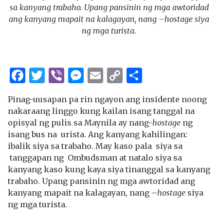
sa kanyang trabaho. Upang pansinin ng mga awtoridad
ang kanyang mapait na kalagayan, nang –hostage siya
ng mga turista.
Facebook
Twitter
Viber
Messenger
Email
Copy
Share
Link
Pinag-uusapan pa rin ngayon ang insidente noong
nakaraang linggo kung kailan isang tanggal na
opisyal ng pulis sa Maynila ay nang-
hostage
ng
isang bus na urista. Ang kanyang kahilingan:
ibalik siya sa trabaho. May kaso pala siya sa
tanggapan ng Ombudsman at natalo siya sa
kanyang kaso kung kaya siya tinanggal sa kanyang
trabaho. Upang pansinin ng mga awtoridad ang
kanyang mapait na kalagayan, nang –
hostage
siya
ng mga turista.