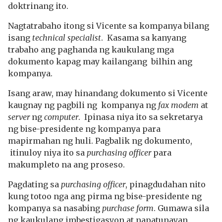
doktrinang ito.
Nagtatrabaho itong si Vicente sa kompanya bilang
isang
technical specialist
. Kasama sa kanyang
trabaho ang paghanda ng kaukulang mga
dokumento kapag may kailangang bilhin ang
kompanya.
Isang araw, may hinandang dokumento si Vicente
kaugnay ng pagbili ng kompanya ng
fax modem
at
server
ng
computer
. Ipinasa niya ito sa sekretarya
ng bise-presidente ng kompanya para
mapirmahan ng huli. Pagbalik ng dokumento,
itinuloy niya ito sa
purchasing officer
para
makumpleto na ang proseso.
Pagdating sa
purchasing officer
, pinagdudahan nito
kung totoo nga ang pirma ng bise-presidente ng
kompanya sa nasabing
purchase form
. Gumawa sila
ng kaukulang imbestigasyon at napatunayan