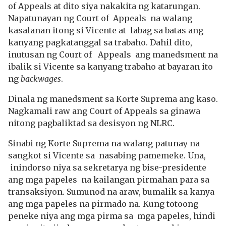
of Appeals at dito siya nakakita ng katarungan.
Napatunayan ng Court of Appeals na walang
kasalanan itong si Vicente at labag sa batas ang
kanyang pagkatanggal sa trabaho. Dahil dito,
inutusan ng Court of Appeals ang manedsment na
ibalik si Vicente sa kanyang trabaho at bayaran ito
ng
backwages
.
Dinala ng manedsment sa Korte Suprema ang kaso.
Nagkamali raw ang Court of Appeals sa ginawa
nitong pagbaliktad sa desisyon ng NLRC.
Sinabi ng Korte Suprema na walang patunay na
sangkot si Vicente sa nasabing pamemeke. Una,
inindorso niya sa sekretarya ng bise-presidente
ang mga papeles na kailangan pirmahan para sa
transaksiyon. Sumunod na araw, bumalik sa kanya
ang mga papeles na pirmado na. Kung totoong
peneke niya ang mga pirma sa mga papeles, hindi