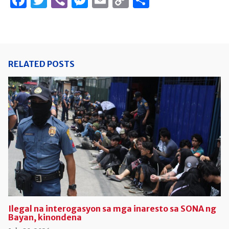
Facebook
Twitter
Viber
Messenger
Email
Copy
Share
Link
RELATED POSTS
Ilegal na interogasyon sa mga inaresto sa SONA ng
Bayan, kinondena