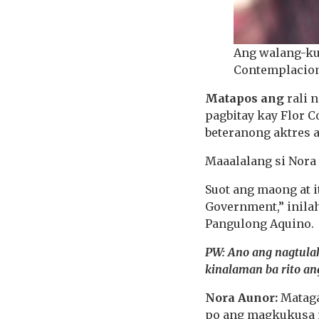
Ang walang-kup
Contemplacio
Matapos ang
rali 
pagbitay kay Flor
beteranong aktres a
Maaalalang si Nor
Suot ang maong at 
Government,” inila
Pangulong Aquino.
PW: Ano ang nagtulak
kinalaman ba rito ang
Nora Aunor:
Mataga
po ang magkukusa na