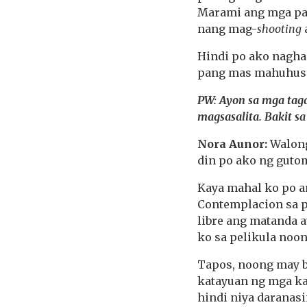
Marami ang mga pan
nang mag-
shooting
Hindi po ako nagha
pang mas mahuhusa
PW: Ayon sa mga taga
magsasalita. Bakit s
Nora Aunor:
Walong
din po ako ng gutom
Kaya mahal ko po an
Contemplacion sa p
libre ang matanda a
ko sa pelikula noon
Tapos, noong may bo
katayuan ng mga ka
hindi niya daranas