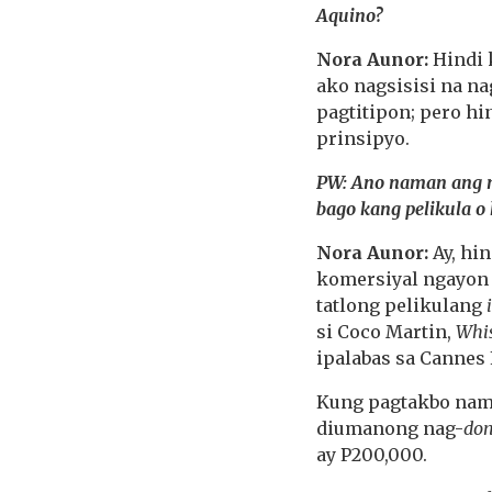
Aquino?
Nora Aunor:
Hindi 
ako nagsisisi na na
pagtitipon; pero hi
prinsipyo.
PW: Ano naman ang m
bago kang pelikula o
Nora Aunor:
Ay, hi
komersiyal ngayon 
tatlong pelikulang
si Coco Martin,
Whis
ipalabas sa Cannes
Kung pagtakbo nama
diumanong nag-
don
ay P200,000.