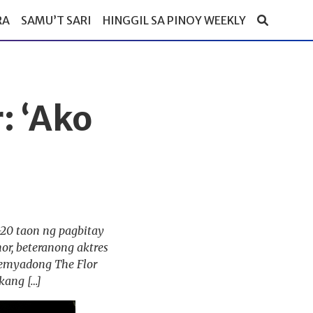
RA
SAMU’T SARI
HINGGIL SA PINOY WEEKLY
: ‘Ako
’
-20 taon ng pagbitay
r, beteranong aktres
remyadong The Flor
kang […]