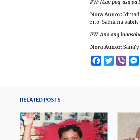
PW: May pag-asa pa 
Nora Aunor:
Idinad
rito. Sabik na sabi
PW: Ano ang inaasah
Nora Aunor:
Sana’y
Facebo
Twitt
Vi
RELATED POSTS