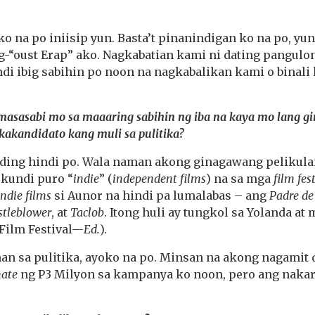
ko na po iniisip yun. Basta’t pinanindigan ko na po, yun
g-“oust Erap” ako. Nagkabatian kami ni dating pangulo
ndi ibig sabihin po noon na nagkabalikan kami o binali
asasabi mo sa maaaring sabihin ng iba na kaya mo lang g
 kakandidato kang muli sa pulitika?
nding hindi po. Wala naman akong ginagawang pelikul
kundi puro “
indie
” (
independent films
) na sa mga
film fes
indie films
si Aunor na hindi pa lumalabas – ang
Padre de
tleblower
, at
Taclob
. Itong huli ay tungkol sa Yolanda a
 Film Festival—
Ed.
).
n sa pulitika, ayoko na po. Minsan na akong nagamit 
ate
ng P3 Milyon sa kampanya ko noon, pero ang nakara