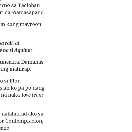
erno sa Tacloban
ari sa Mamasapano.
Alam kong mayroon
 rali, at
 na si Aquino?
 Amerika. Dumanas
ging mahirap.
o si Flor
gaan ko pa po nang
, na naka-
love team
 nalalantad ako sa
lor Contemplacion,
erno.