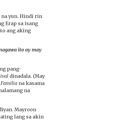
 na yun. Hindi rin
ng Erap sa isang
 ko ang aking
inagawa ito ay may
ang pang-
tival
dinadala. (May
 Familia
na kasama
t malamang na
diyan. Mayroon
ting lang sa akin