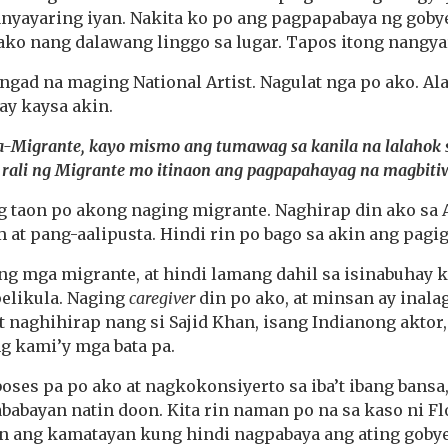
yayaring iyan. Nakita ko po ang pagpapabaya ng goby
ako nang dalawang linggo sa lugar. Tapos itong nangy
ngad na maging National Artist. Nagulat nga po ako. 
y kaysa akin.
-Migrante, kayo mismo ang tumawag sa kanila na lalahok sa
a rali ng Migrante mo itinaon ang pagpapahayag na magbitiw
 taon po akong naging migrante. Naghirap din ako sa
 at pang-aalipusta. Hindi rin po bago sa akin ang pagi
g mga migrante, at hindi lamang dahil sa isinabuhay k
elikula. Naging
caregiver
din po ako, at minsan ay inala
t naghihirap nang si Sajid Khan, isang Indianong aktor
g kami’y mga bata pa.
ses pa po ako at nagkokonsiyerto sa iba’t ibang bansa,
babayan natin doon. Kita rin naman po na sa kaso ni F
in ang kamatayan kung hindi nagpabaya ang ating goby