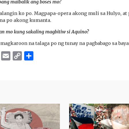
bang maibalik ang boses mo?
alangin ko po. Magpapa-opera akong muli sa Hulyo, at 
k na po akong kumanta.
an mo kung sakaling magbitiw si Aquino?
 magkaroon na talaga po ng tunay na pagbabago sa baya
ok
er
ber
Messenger
Email
Copy
Share
Link