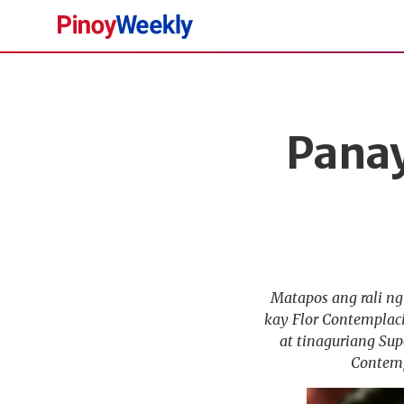
Pinoy
Weekly
Panay
Matapos ang rali ng
kay Flor Contemplac
at tinaguriang Su
Contemp