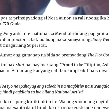
as at prinsipyadong si Nora Aunor, sa rali noong ika-2
n.
KR Guda
ng Migrante International sa Mendiola bilang paggunita 
 Contemplacion, eksklusibong nakapanayam ng
Pinoy We
t tinaguriang Superstar.
a Aunor ang gumanap na bida sa premyadong
The Flor Co
itim na
t-shirt
na may markang “Proud to be Filipino, A
had ni Aunor ang kanyang dahilan kung bakit nais niya
 sa iyo na ipahayag ang saloobin na magbitiw na si Pangu
 hindi pagkilala sa iyo bilang National Artist?
l ko na pong kinikimkim ito. Walang sinumang nagtula
 magsalita dahil hindi ko na rin po gusto ang nangyay