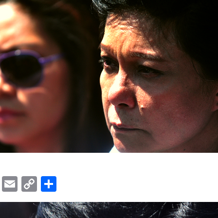
ok
er
ber
Messenger
Email
Copy
Share
Link