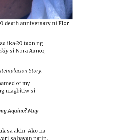
0 death anniversary ni Flor
sa ika-20 taon ng
ekly
si Nora Aunor,
ntemplacion Story
.
shamed of my
ng magbitiw si
long Aquino? May
k sa akin. Ako na
ari sa bayan natin.