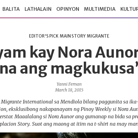
BALITA
LATHALAIN
OPINYON
MULTIMEDIA
KULTU
EDITOR'S PICK
MAIN STORY
MIGRANTE
am kay Nora Aunor
na ang magkukusa
Yanni Fernan
March 18, 2015
 Migrante International sa Mendiola bilang paggunita sa ika
ion, eksklusibong nakapanayam ng Pinoy Weekly si Nora Auno
perstar. Maaalalang si Nora Aunor ang gumanap na bida sa p
lacion Story. Suot ang maong at itim na t-shirt na may mar