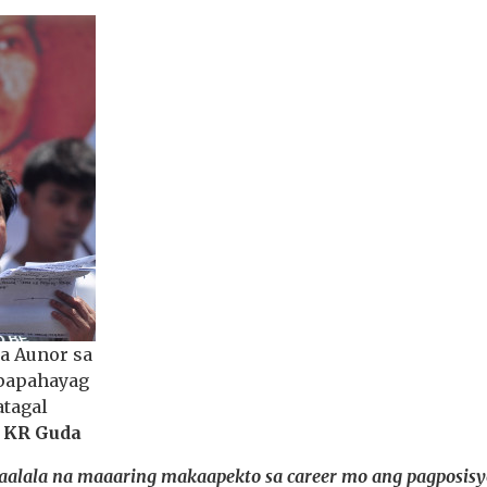
a Aunor sa
papahayag
tagal
.
KR Guda
aalala na maaaring makaapekto sa career mo ang pagposisy