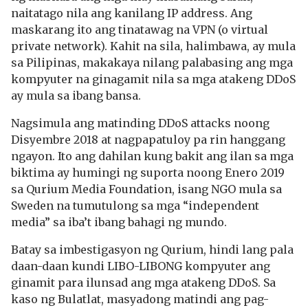
naitatago nila ang kanilang IP address. Ang
maskarang ito ang tinatawag na VPN (o virtual
private network). Kahit na sila, halimbawa, ay mula
sa Pilipinas, makakaya nilang palabasing ang mga
kompyuter na ginagamit nila sa mga atakeng DDoS
ay mula sa ibang bansa.
Nagsimula ang matinding DDoS attacks noong
Disyembre 2018 at nagpapatuloy pa rin hanggang
ngayon. Ito ang dahilan kung bakit ang ilan sa mga
biktima ay humingi ng suporta noong Enero 2019
sa Qurium Media Foundation, isang NGO mula sa
Sweden na tumutulong sa mga “independent
media” sa iba’t ibang bahagi ng mundo.
Batay sa imbestigasyon ng Qurium, hindi lang pala
daan-daan kundi LIBO-LIBONG kompyuter ang
ginamit para ilunsad ang mga atakeng DDoS. Sa
kaso ng Bulatlat, masyadong matindi ang pag-