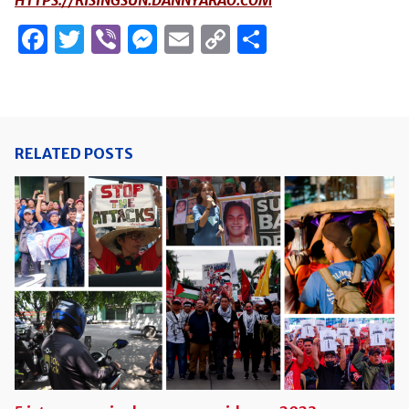
HTTPS://RISINGSUN.DANNYARAO.COM
Facebook
Twitter
Viber
Messenger
Email
Copy
Share
Link
RELATED POSTS