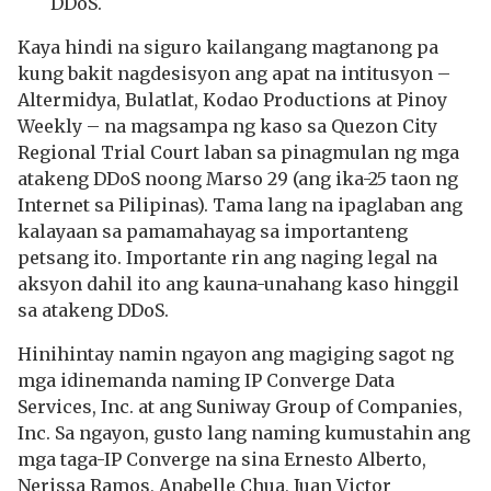
DDoS.
Kaya hindi na siguro kailangang magtanong pa
kung bakit nagdesisyon ang apat na intitusyon –
Altermidya, Bulatlat, Kodao Productions at Pinoy
Weekly – na magsampa ng kaso sa Quezon City
Regional Trial Court laban sa pinagmulan ng mga
atakeng DDoS noong Marso 29 (ang ika-25 taon ng
Internet sa Pilipinas). Tama lang na ipaglaban ang
kalayaan sa pamamahayag sa importanteng
petsang ito. Importante rin ang naging legal na
aksyon dahil ito ang kauna-unahang kaso hinggil
sa atakeng DDoS.
Hinihintay namin ngayon ang magiging sagot ng
mga idinemanda naming IP Converge Data
Services, Inc. at ang Suniway Group of Companies,
Inc. Sa ngayon, gusto lang naming kumustahin ang
mga taga-IP Converge na sina Ernesto Alberto,
Nerissa Ramos, Anabelle Chua, Juan Victor