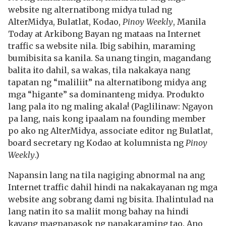
website ng alternatibong midya tulad ng
AlterMidya, Bulatlat, Kodao,
Pinoy Weekly
, Manila
Today at Arkibong Bayan ng mataas na Internet
traffic sa website nila. Ibig sabihin, maraming
bumibisita sa kanila. Sa unang tingin, magandang
balita ito dahil, sa wakas, tila nakakaya nang
tapatan ng “maliliit” na alternatibong midya ang
mga “higante” sa dominanteng midya. Produkto
lang pala ito ng maling akala! (Paglilinaw: Ngayon
pa lang, nais kong ipaalam na founding member
po ako ng AlterMidya, associate editor ng Bulatlat,
board secretary ng Kodao at kolumnista ng
Pinoy
Weekly
.)
Napansin lang na tila nagiging abnormal na ang
Internet traffic dahil hindi na nakakayanan ng mga
website ang sobrang dami ng bisita. Ihalintulad na
lang natin ito sa maliit mong bahay na hindi
kayang magpapasok ng napakaraming tao. Ano