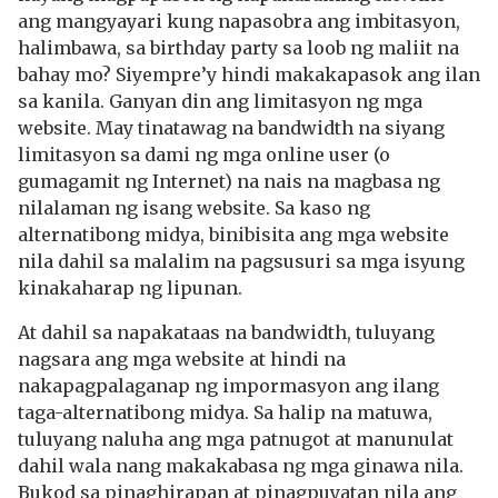
ang mangyayari kung napasobra ang imbitasyon,
halimbawa, sa birthday party sa loob ng maliit na
bahay mo? Siyempre’y hindi makakapasok ang ilan
sa kanila. Ganyan din ang limitasyon ng mga
website. May tinatawag na bandwidth na siyang
limitasyon sa dami ng mga online user (o
gumagamit ng Internet) na nais na magbasa ng
nilalaman ng isang website. Sa kaso ng
alternatibong midya, binibisita ang mga website
nila dahil sa malalim na pagsusuri sa mga isyung
kinakaharap ng lipunan.
At dahil sa napakataas na bandwidth, tuluyang
nagsara ang mga website at hindi na
nakapagpalaganap ng impormasyon ang ilang
taga-alternatibong midya. Sa halip na matuwa,
tuluyang naluha ang mga patnugot at manunulat
dahil wala nang makakabasa ng mga ginawa nila.
Bukod sa pinaghirapan at pinagpuyatan nila ang