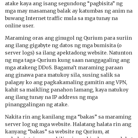
atake kaya ang isang segundong “pagbisita” ng
mga may masamang balak ay katumbas ng anim na
buwang Internet traffic mula sa mga tunay na
online user.
Maraming oras ang ginugol ng Qurium para suriin
ang ilang gigabyte ng datos ng mga bumisita (o
server logs) sa ilang apektadong website. Natunton
ng mga taga-Qurium kung saan nanggagaling ang
mga atakeng DDoS. Bagama’t maraming paraan
ang ginawa para matukoy sila, susing salik sa
palagay ko ang pagkakamaling gamitin ang VPN,
kahit sa maikling panahon lamang, kaya natukoy
ang ilang tunay na IP address ng mga
pinanggalingan ng atake.
Nakita rin ang kanilang mga “bakas” sa maraming
server log ng mga website. Halatang halata rin ang
kanyang “bakas” sa website ng Qurium, at