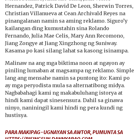
Hernandez, Patrick David De Leon, Sherwin Torres,
Christian Villanueva at Cean Archivald Reyes na
pinangalanan namin sa aming reklamo. Siguro’y
kailangan ding kumustahin sina Rolando
Fernando, Julia Mae Celis, Mary Ann Recomono,
Jiang Zongye at Jiang Xingzhong ng Suniway.
Kasama po kasi silang lahat sa kasong isinampa.
Malinaw na ang mga biktima noon at ngayon ay
piniling lumaban at magsampa ng reklamo. Simple
lang ang mensahe namin sa puntong ito: Kami po
ay mga peryodista mula sa alternatibong midya.
Nagbabahagi kami ng makabuluhang istorya at
hindi kami dapat sinesensura. Dahil sa ginawa
ninyo, naniningil kami hindi ng pera kundi ng
hustisya.
PARA MAKIPAG-UGNAYAN SA AWTOR, PUMUNTA SA