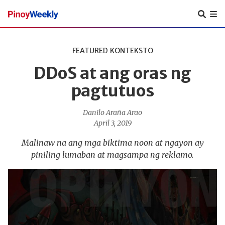
Pinoy
Weekly
FEATURED
KONTEKSTO
DDoS at ang oras ng
pagtutuos
Danilo Araña Arao
April 3, 2019
Malinaw na ang mga biktima noon at ngayon ay
piniling lumaban at magsampa ng reklamo.