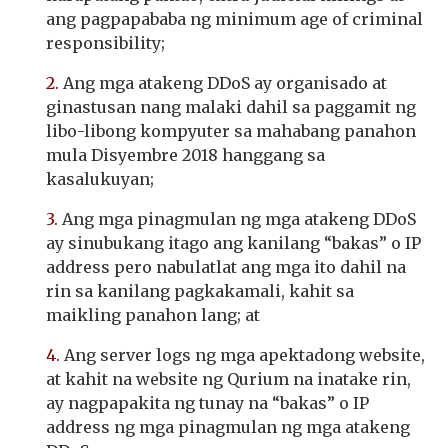
ang pagpapababa ng minimum age of criminal
responsibility;
2.
Ang mga atakeng DDoS ay organisado at
ginastusan nang malaki dahil sa paggamit ng
libo-libong kompyuter sa mahabang panahon
mula Disyembre 2018 hanggang sa
kasalukuyan;
3.
Ang mga pinagmulan ng mga atakeng DDoS
ay sinubukang itago ang kanilang “bakas” o IP
address pero nabulatlat ang mga ito dahil na
rin sa kanilang pagkakamali, kahit sa
maikling panahon lang; at
4.
Ang server logs ng mga apektadong website,
at kahit na website ng Qurium na inatake rin,
ay nagpapakita ng tunay na “bakas” o IP
address ng mga pinagmulan ng mga atakeng