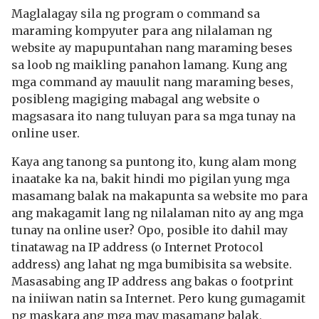
Maglalagay sila ng program o command sa
maraming kompyuter para ang nilalaman ng
website ay mapupuntahan nang maraming beses
sa loob ng maikling panahon lamang. Kung ang
mga command ay mauulit nang maraming beses,
posibleng magiging mabagal ang website o
magsasara ito nang tuluyan para sa mga tunay na
online user.
Kaya ang tanong sa puntong ito, kung alam mong
inaatake ka na, bakit hindi mo pigilan yung mga
masamang balak na makapunta sa website mo para
ang makagamit lang ng nilalaman nito ay ang mga
tunay na online user? Opo, posible ito dahil may
tinatawag na IP address (o Internet Protocol
address) ang lahat ng mga bumibisita sa website.
Masasabing ang IP address ang bakas o footprint
na iniiwan natin sa Internet. Pero kung gumagamit
ng maskara ang mga may masamang balak,