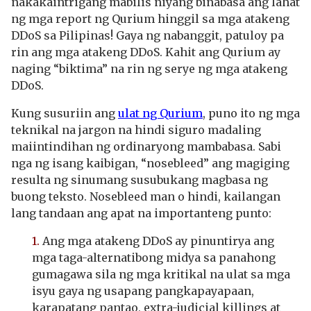
nakakaintrigang mabilis niyang binabasa ang lahat
ng mga report ng Qurium hinggil sa mga atakeng
DDoS sa Pilipinas! Gaya ng nabanggit, patuloy pa
rin ang mga atakeng DDoS. Kahit ang Qurium ay
naging “biktima” na rin ng serye ng mga atakeng
DDoS.
Kung susuriin ang
ulat ng Qurium
, puno ito ng mga
teknikal na jargon na hindi siguro madaling
maiintindihan ng ordinaryong mambabasa. Sabi
nga ng isang kaibigan, “nosebleed” ang magiging
resulta ng sinumang susubukang magbasa ng
buong teksto. Nosebleed man o hindi, kailangan
lang tandaan ang apat na importanteng punto:
1.
Ang mga atakeng DDoS ay pinuntirya ang
mga taga-alternatibong midya sa panahong
gumagawa sila ng mga kritikal na ulat sa mga
isyu gaya ng usapang pangkapayapaan,
karapatang pantao, extra-judicial killings at