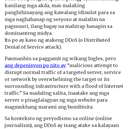
kanilang mga akda, mas malaking
panghihinayang ang kawalang idinulot para sa
mga naghahanap ng seryoso at malalim na
pagsusuri, ilang bagay na mahirap hanapin sa
dominanteng midya.
Ito po ay kaso ng atakeng DDoS (o Distributed
Denial of Service attack).
Paumanhin sa paggamit ng wikang Ingles, pero
ang depenisyon po nito ay
“malicious attempt to
disrupt normal traffic of a targeted server, service
or network by overwhelming the target or its
surrounding infrastructure with a flood of Internet
traffic.” Sa madaling salita, inaatake ang mga
server o pinaglalagyan ng mga website para
magmukhang marami ang bumibisita.
Sa konteksto ng peryodismo sa online (online
journalism), ang DDoS ay isang atake sa kalayaan