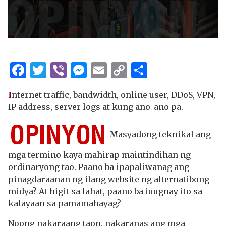
Facebook
Twitter
Viber
Messenger
Email
Copy
Share
Link
I
nternet traffic, bandwidth, online user, DDoS, VPN,
IP address, server logs at kung ano-ano pa.
Masyadong teknikal ang
mga termino kaya mahirap maintindihan ng
ordinaryong tao. Paano ba ipapaliwanag ang
pinagdaraanan ng ilang website ng alternatibong
midya? At higit sa lahat, paano ba iuugnay ito sa
kalayaan sa pamamahayag?
Noong nakaraang taon, nakaranas ang mga