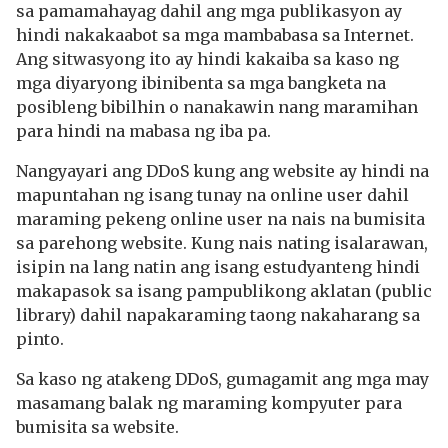
sa pamamahayag dahil ang mga publikasyon ay
hindi nakakaabot sa mga mambabasa sa Internet.
Ang sitwasyong ito ay hindi kakaiba sa kaso ng
mga diyaryong ibinibenta sa mga bangketa na
posibleng bibilhin o nanakawin nang maramihan
para hindi na mabasa ng iba pa.
Nangyayari ang DDoS kung ang website ay hindi na
mapuntahan ng isang tunay na online user dahil
maraming pekeng online user na nais na bumisita
sa parehong website. Kung nais nating isalarawan,
isipin na lang natin ang isang estudyanteng hindi
makapasok sa isang pampublikong aklatan (public
library) dahil napakaraming taong nakaharang sa
pinto.
Sa kaso ng atakeng DDoS, gumagamit ang mga may
masamang balak ng maraming kompyuter para
bumisita sa website.