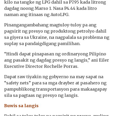
kilo na tangke ng LPG dahil sa P7.95 kada litrong
dagdag noong Marso 1. Nasa P4.44 kada litro
naman ang itinaas ng AutoLPG.
Pinangangambahang magtuloy-tuloy pa ang
pagsirit ng presyo ng produktong petrolyo dahil
sa giyera sa Ukraine, na nagpalala sa problema ng
suplay sa pandaigdigang pamilihan.
“Hindi dapat pinapasan ng ordinaryong Pilipino
ang pasakit ng dagdag presyo ng langis,” ani Eiler
Executive Director Rochelle Porras.
Dapat raw tiyakin ng gobyerno na may sapat na
“safety nets” para sa mga drayber at pasahero ng
pampublikong transportasyon para makaagapay
sila sa pagtaas ng presyo ng langis.
Buwis sa langis