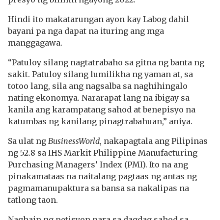
Hindi ito makatarungan ayon kay Labog dahil
bayani pa nga dapat na ituring ang mga
manggagawa.
“Patuloy silang nagtatrabaho sa gitna ng banta ng
sakit. Patuloy silang lumilikha ng yaman at, sa
totoo lang, sila ang nagsalba sa naghihingalo
nating ekonomya. Nararapat lang na ibigay sa
kanila ang karampatang sahod at benepisyo na
katumbas ng kanilang pinagtrabahuan,” aniya.
Sa ulat ng
BusinessWorld
, nakapagtala ang Pilipinas
ng 52.8 sa IHS Markit Philippine Manufacturing
Purchasing Managers’ Index (PMI). Ito na ang
pinakamataas na naitalang pagtaas ng antas ng
pagmamanupaktura sa bansa sa nakalipas na
tatlong taon.
Naghain ng petisyon para sa dagdag sahod sa