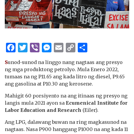
Facebook
Twitter
Viber
Messenger
Email
Copy
Share
Link
S
unod-sunod na linggo nang nagtaas ang presyo
ng mga produktong petrolyo. Mula Enero 2022,
tumaas na ng P11.65 ang kada litro ng diesel, P9.65
ang gasolina at P10.30 ang kerosene.
Mahigit 60 porsiyento na ang itinaas ng presyo ng
langis mula 2021 ayon sa
Ecumenical Institute for
Labor Education and Research
(Eiler).
Ang LPG, dalawang buwan na ring magkasunod na
nagtaas. Nasa P900 hanggang P1000 na ang kada 11