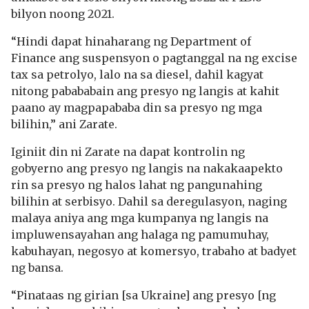
bilyon noong 2021.
“Hindi dapat hinaharang ng Department of
Finance ang suspensyon o pagtanggal na ng excise
tax sa petrolyo, lalo na sa diesel, dahil kagyat
nitong pabababain ang presyo ng langis at kahit
paano ay magpapababa din sa presyo ng mga
bilihin,” ani Zarate.
Iginiit din ni Zarate na dapat kontrolin ng
gobyerno ang presyo ng langis na nakakaapekto
rin sa presyo ng halos lahat ng pangunahing
bilihin at serbisyo. Dahil sa deregulasyon, naging
malaya aniya ang mga kumpanya ng langis na
impluwensayahan ang halaga ng pamumuhay,
kabuhayan, negosyo at komersyo, trabaho at badyet
ng bansa.
“Pinataas ng girian [sa Ukraine] ang presyo [ng