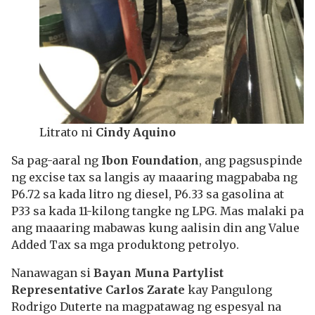
Litrato ni
Cindy Aquino
Sa pag-aaral ng
Ibon Foundation
, ang pagsuspinde
ng excise tax sa langis ay maaaring magpababa ng
P6.72 sa kada litro ng diesel, P6.33 sa gasolina at
P33 sa kada 11-kilong tangke ng LPG. Mas malaki pa
ang maaaring mabawas kung aalisin din ang Value
Added Tax sa mga produktong petrolyo.
Nanawagan si
Bayan Muna Partylist
Representative Carlos Zarate
kay Pangulong
Rodrigo Duterte na magpatawag ng espesyal na