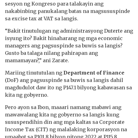
sesyon ng Kongreso para talakayin ang
nakabinbing panukalang batas na magsususpinde
sa excise tax at VAT sa langis.
“Bakit tinutulugan ng administrasyong Duterte ang
isyung ito? Bakit hinaharang ng mga economic
managers ang pagsuspinde sa buwis sa langis?
Gusto ba talaga nilang pahirapan ang
mamamayan?,” ani Zarate.
Mariing tinututulan ng
Department of Finance
(DoF) ang pagsuspinde sa buwis sa langis dahil
magdudulot daw ito ng P147.1 bilyong kabawasan sa
kita ng gobyerno.
Pero ayon sa Ibon, maaari namang mabawi ang
mawawalang kita ng gobyerno sa langis kung
sususpendihin din ang mga kaltas sa Corporate
Income Tax (CIT) ng malalaking korporasyon na
umaabot sa P101.8 bilyon nitong 2022 at P115.8