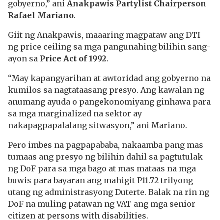
gobyerno,” ani
Anakpawis Partylist Chairperson
Rafael Mariano
.
Giit ng Anakpawis, maaaring magpataw ang DTI
ng price ceiling sa mga pangunahing bilihin sang-
ayon sa
Price Act of 1992
.
“May kapangyarihan at awtoridad ang gobyerno na
kumilos sa nagtataasang presyo. Ang kawalan ng
anumang ayuda o pangekonomiyang ginhawa para
sa mga marginalized na sektor ay
nakapagpapalalang sitwasyon,” ani Mariano.
Pero imbes na pagpapababa, nakaamba pang mas
tumaas ang presyo ng bilihin dahil sa pagtutulak
ng DoF para sa mga bago at mas mataas na mga
buwis para bayaran ang mahigit P11.72 trilyong
utang ng administrasyong Duterte. Balak na rin ng
DoF na muling patawan ng VAT ang mga senior
citizen at persons with disabilities.