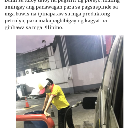
Dahil sa tuloy-tuloy na pagsirit ng presyo, muling
umingay ang panawagan para sa pagsuspinde sa
mga buwis na ipinapataw sa mga produktong
petrolyo, para makapagbibigay ng kagyat na
ginhawa sa mga Pilipino.