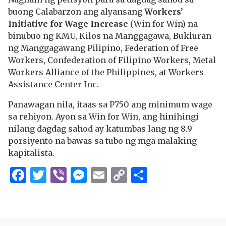
buong Calabarzon ang alyansang
Workers’
Initiative for Wage Increase
(Win for Win) na
binubuo ng KMU, Kilos na Manggagawa, Bukluran
ng Manggagawang Pilipino, Federation of Free
Workers, Confederation of Filipino Workers, Metal
Workers Alliance of the Philippines, at Workers
Assistance Center Inc.
Panawagan nila, itaas sa P750 ang minimum wage
sa rehiyon. Ayon sa Win for Win, ang hinihingi
nilang dagdag sahod ay katumbas lang ng 8.9
porsiyento na bawas sa tubo ng mga malaking
kapitalista.
Facebook
Twitter
Viber
Messenger
Email
Copy
Share
Link