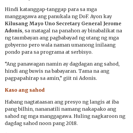
Hindi katanggap-tanggap para sa mga
manggagawa ang panukala ng DoF. Ayon kay
Kilusang Mayo Uno Secretary General Jerome
Adonis
, sa matagal na panahon ay binabalikat na
ng taumbayan ang pagbabayad ng utang ng mga
gobyerno pero wala naman umanong inilaang
pondo para sa programa at serbisyo.
“Ang panawagan namin ay dagdagan ang sahod,
hindi ang buwis na babayaran. Tama na ang
pagpapahirap sa amin,” giit ni Adonis.
Kaso ang sahod
Habang nagtataasan ang presyo ng langis at iba
pang bilhin, nananatili namang nakapako ang
sahod ng mga manggagawa. Huling nagkaroon ng
dagdag sahod noon pang 2018.