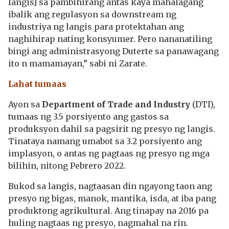
langis] sa pambihirang antas kaya mahalagang
ibalik ang regulasyon sa downstream ng
industriya ng langis para protektahan ang
naghihirap nating konsyumer. Pero nananatiling
bingi ang administrasyong Duterte sa panawagang
ito n mamamayan,” sabi ni Zarate.
Lahat tumaas
Ayon sa
Department of Trade and Industry
(DTI),
tumaas ng 3.5 porsiyento ang gastos sa
produksyon dahil sa pagsirit ng presyo ng langis.
Tinataya namang umabot sa 3.2 porsiyento ang
implasyon, o antas ng pagtaas ng presyo ng mga
bilihin, nitong Pebrero 2022.
Bukod sa langis, nagtaasan din ngayong taon ang
presyo ng bigas, manok, mantika, isda, at iba pang
produktong agrikultural. Ang tinapay na 2016 pa
huling nagtaas ng presyo, nagmahal na rin.