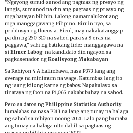
“Ngayong sunud-sunod ang pagtaas ng presyo ng
langis, sumunod na din ang pagtaas ng presyo ng
mga batayan bilihin. Lalong namamaluktot ang
mga manggagawang Pilipino. Biruin nyo, sa
probinsya ng Ilocos at Bicol, may nakakatanggap
pa din ng 250-310 na sahod para sa 8 oras na
paggawa,” sabi ng batikang lider-manggagawa na
si
Elmer Labog
, na kandidato din ngayon sa
pagkasenador ng
Koalisyong Makabayan
.
Sa Rehiyon 4-A halimbawa, nasa P373 lang ang
average na minimum na wage. Katumbas lang ito
ng isang kilong karne ng baboy. Napakalayo sa
tinataya ng Ibon na P1,065 nakabubuhay na sahod.
Pero sa datos ng
Philippine Statistics Authority
,
lumalabas na nasa P313 na lang ang tunay na halaga
ng sahod sa rehiyon noong 2021. Lalo pang bumaba
ang tunay na halaga nito dahil sa pagtaas ng
presyo ng bilihin ngayong 2022.