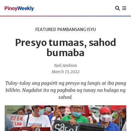
Pinoy
Weekly
FEATURED
PAMBANSANG ISYU
Presyo tumaas, sahod
bumaba
Neil Ambion
March 13, 2022
Tuloy-tuloy ang pagsirit ng presyo ng langis at iba pang
bilihin. Nagdulot ito ng pagbaba ng tunay na halaga ng
sahod.