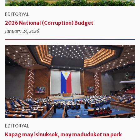
EDITORYAL
2026 National (Corruption) Budget
January 24, 2026
EDITORYAL
Kapag may isinuksok, may madudukot na pork