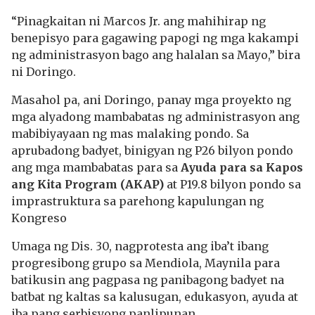
“Pinagkaitan ni Marcos Jr. ang mahihirap ng
benepisyo para gagawing papogi ng mga kakampi
ng administrasyon bago ang halalan sa Mayo,” bira
ni Doringo.
Masahol pa, ani Doringo, panay mga proyekto ng
mga alyadong mambabatas ng administrasyon ang
mabibiyayaan ng mas malaking pondo. Sa
aprubadong badyet, binigyan ng P26 bilyon pondo
ang mga mambabatas para sa
Ayuda para sa Kapos
ang Kita Program
(AKAP)
at P19.8 bilyon pondo sa
imprastruktura sa parehong kapulungan ng
Kongreso
Umaga ng Dis. 30, nagprotesta ang iba’t ibang
progresibong grupo sa Mendiola, Maynila para
batikusin ang pagpasa ng panibagong badyet na
batbat ng kaltas sa kalusugan, edukasyon, ayuda at
iba pang serbisyong panlipunan.