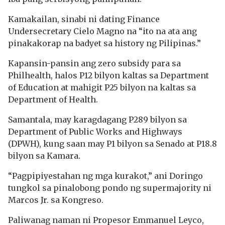
Kamakailan, sinabi ni dating Finance
Undersecretary Cielo Magno na “ito na ata ang
pinakakorap na badyet sa history ng Pilipinas.”
Kapansin-pansin ang zero subsidy para sa
Philhealth, halos P12 bilyon kaltas sa Department
of Education at mahigit P25 bilyon na kaltas sa
Department of Health.
Samantala, may karagdagang P289 bilyon sa
Department of Public Works and Highways
(DPWH), kung saan may P1 bilyon sa Senado at P18.8
bilyon sa Kamara.
“Pagpipiyestahan ng mga kurakot,” ani Doringo
tungkol sa pinalobong pondo ng supermajority ni
Marcos Jr. sa Kongreso.
Paliwanag naman ni Propesor Emmanuel Leyco,