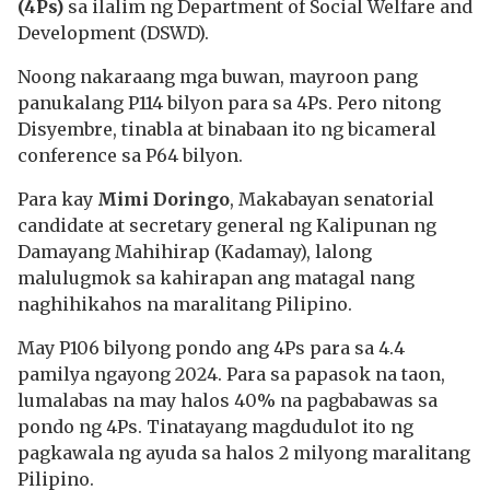
(4Ps)
sa ilalim ng Department of Social Welfare and
Development (DSWD).
Noong nakaraang mga buwan, mayroon pang
panukalang P114 bilyon para sa 4Ps. Pero nitong
Disyembre, tinabla at binabaan ito ng bicameral
conference sa P64 bilyon.
Para kay
Mimi Doringo
, Makabayan senatorial
candidate at secretary general ng Kalipunan ng
Damayang Mahihirap (Kadamay), lalong
malulugmok sa kahirapan ang matagal nang
naghihikahos na maralitang Pilipino.
May P106 bilyong pondo ang 4Ps para sa 4.4
pamilya ngayong 2024. Para sa papasok na taon,
lumalabas na may halos 40% na pagbabawas sa
pondo ng 4Ps. Tinatayang magdudulot ito ng
pagkawala ng ayuda sa halos 2 milyong maralitang
Pilipino.