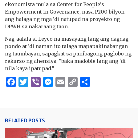
ekonomista mula sa Center for People’s
Empowerment in Governance, nasa P200 bilyon
ang halaga ng mga ‘di natupad na proyekto ng
DPWH sa nakaraang taon.
Nag-aalala si Leyco na masayang lang ang dagdag
pondo at ‘di naman ito talaga mapapakinabangan
ng taumbayan, sapagkat sa panibagong paglobo ng
rekurso ng ahensiya, “baka madoble lang ang ‘di
nila kaya ipatupad.”
Facebook
Twitter
Viber
Messenger
Email
Copy
Share
Link
RELATED POSTS