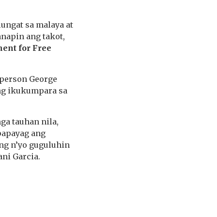
ungat sa malaya at
anapin ang takot,
ent for Free
rperson George
ung ikukumpara sa
ga tauhan nila,
 papayag ang
ang n’yo guguluhin
ni Garcia.