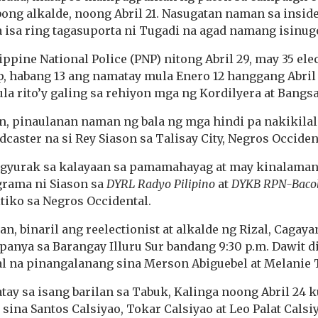
ong alkalde, noong Abril 21. Nasugatan naman sa inside
a isa ring tagasuporta ni Tugadi na agad namang isinu
ippine National Police (PNP) nitong Abril 29, may 35 ele
, habang 13 ang namatay mula Enero 12 hanggang Abril 
ula rito’y galing sa rehiyon mga ng Kordilyera at Bang
in, pinaulanan naman ng bala ng mga hindi pa nakikila
dcaster na si Rey Siason sa Talisay City, Negros Occiden
pagyurak sa kalayaan sa pamamahayag at may kinalaman 
grama ni Siason sa
DYRL Radyo Pilipino
at
DYKB RPN-Baco
itiko sa Negros Occidental.
n, binaril ang reelectionist at alkalde ng Rizal, Cagaya
nya sa Barangay Illuru Sur bandang 9:30 p.m. Dawit di
l na pinangalanang sina Merson Abiguebel at Melanie T
tay sa isang barilan sa Tabuk, Kalinga noong Abril 24 k
sina Santos Calsiyao, Tokar Calsiyao at Leo Palat Calsi