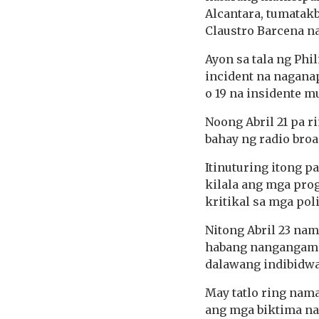
Alcantara, tumatakb
Claustro Barcena n
Ayon sa tala ng Phil
incident na naganap
o 19 na insidente m
Noong Abril 21 pa r
bahay ng radio broa
Itinuturing itong 
kilala ang mga pro
kritikal sa mga pol
Nitong Abril 23 nama
habang nangangampa
dalawang indibidwa
May tatlo ring nama
ang mga biktima na 