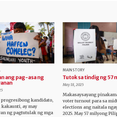
L
MAIN STORY
an ang pag-asa ng
Tutok sa tindig ng 57 
anan
May 18, 2025
25
Makasaysayang pinakama
progresibong kandidato,
voter turnout para sa mi
kakaunti, ay may
elections ang naitala ng
an ng pagtutulak ng mga
2025. May 57 milyong Pili