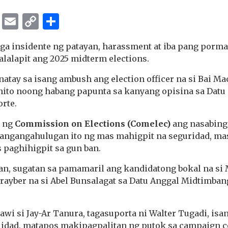
ok
er
ber
Messenger
Email
Copy
Share
Link
a insidente ng patayan, harassment at iba pang porma 
lalapit ang 2025 midterm elections.
atay sa isang ambush ang election officer na si Bai M
ito noong habang papunta sa kanyang opisina sa Datu 
rte.
a ng
Commission on Elections (Comelec)
ang nasabing
Nangangahulugan ito ng mas mahigpit na seguridad, m
 paghihigpit sa gun ban.
an, sugatan sa pamamaril ang kandidatong bokal na s
ayber na si Abel Bunsalagat sa Datu Anggal Midtimban
awi si Jay-Ar Tanura, tagasuporta ni Walter Tugadi, isa
idad, matapos makipagpalitan ng putok sa campaign c