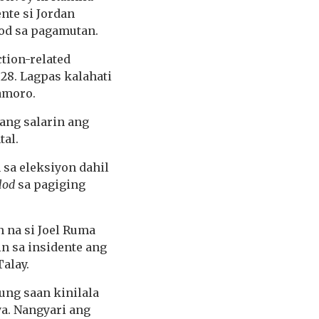
nte si Jordan
god sa pagamutan.
ction-related
28. Lagpas kalahati
samoro.
lang salarin ang
tal.
sa eleksiyon dahil
lod
sa pagiging
n na si Joel Ruma
n sa insidente ang
alay.
ung saan kinilala
ya. Nangyari ang