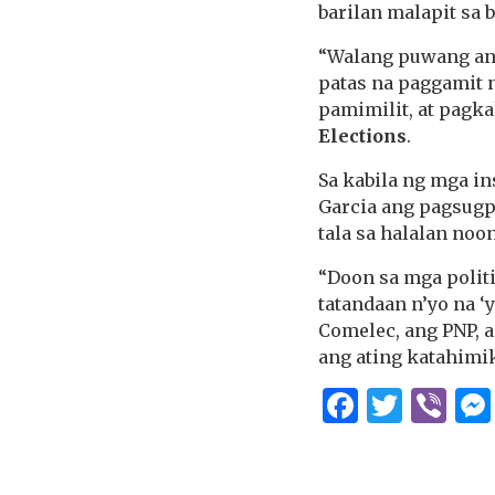
barilan malapit sa 
“Walang puwang ang
patas na paggamit n
pamimilit, at pagk
Elections
.
Sa kabila ng mga i
Garcia ang pagsugp
tala sa halalan noo
“Doon sa mga politi
tatandaan n’yo na ‘
Comelec, ang PNP, a
ang ating katahimi
Facebo
Twitt
Vi