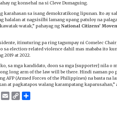
bahay ng konsehal na si Cleve Dumaguing.
 karahasan sa isang demokratikong lipunan. Ito ay sal
g halalan at nagsisilbi lamang upang patuloy na palag
akawatak-watak,” pahayag ng
National Citizens’ Movem
nsidente, itinuturing pa ring tagumpay ni Comelec Chai
o sa election-related violence dahil mas mababa ito k
ng 2019 at 2022.
ko, sa mga kandidato, doon sa mga [supporter] nila o m
yong long arm of the law will be there. Hindi naman po
ng AFP (Armed Forces of the Philippines) na basta na l
kan at pagkatapos walang karampatang kaparusahan,” a
ok
er
ber
Messenger
Email
Copy
Share
Link