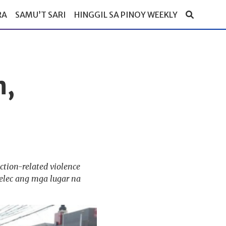
RA
SAMU’T SARI
HINGGIL SA PINOY WEEKLY
n,
tion-related violence
melec ang mga lugar na