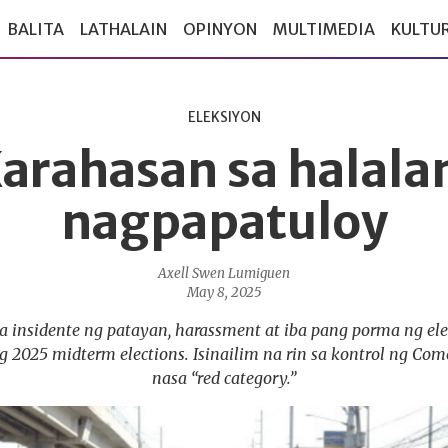
BALITA
LATHALAIN
OPINYON
MULTIMEDIA
KULTU
ELEKSIYON
arahasan sa halala
nagpapatuloy
Axell Swen Lumiguen
May 8, 2025
insidente ng patayan, harassment at iba pang porma ng elec
 2025 midterm elections. Isinailim na rin sa kontrol ng Co
nasa “red category.”