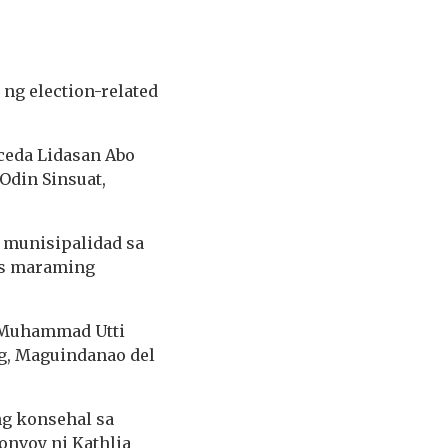
ng election-related
aceda Lidasan Abo
Odin Sinsuat,
 munisipalidad sa
as maraming
i Muhammad Utti
g, Maguindanao del
ng konsehal sa
onvoy ni Kathlia