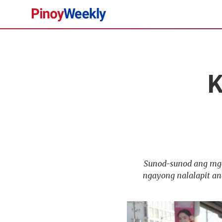
Pinoy
Weekly
K
Sunod-sunod ang mga 
ngayong nalalapit ang