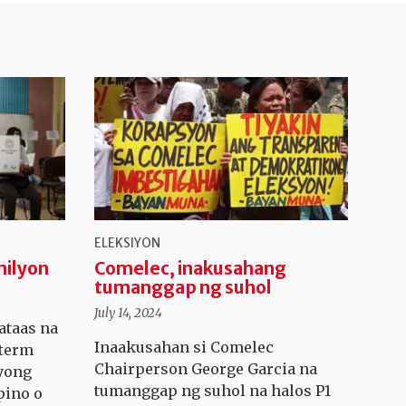
ELEKSIYON
milyon
Comelec, inakusahang
tumanggap ng suhol
July 14, 2024
taas na
Inaakusahan si Comelec
dterm
Chairperson George Garcia na
ayong
tumanggap ng suhol na halos P1
pino o