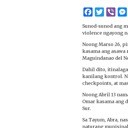
Facebo
Twitt
Vi
Sunod-sunod ang mg
violence ngayong na
Noong Marso 26, pin
kasama ang asawa n
Maguindanao del No
Dahil dito, itinalag
kanilang kontrol. 
checkpoints, at mas
Noong Abril 13 nam
Omar kasama ang dr
Sur.
Sa Tayum, Abra, nas
naturang munisipal