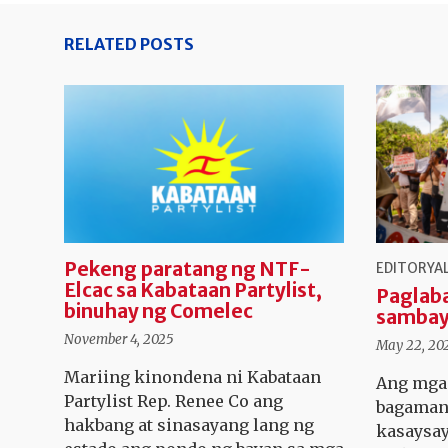
RELATED POSTS
Pekeng paratang ng NTF-
EDITORYA
Elcac sa Kabataan Partylist,
Paglab
binuhay ng Comelec
sambay
November 4, 2025
May 22, 20
Mariing kinondena ni Kabataan
Ang mga 
Partylist Rep. Renee Co ang
bagaman 
hakbang at sinasayang lang ng
kasaysay