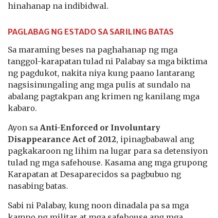
hinahanap na indibidwal.
PAGLABAG NG ESTADO SA SARILING BATAS
Sa maraming beses na paghahanap ng mga
tanggol-karapatan tulad ni Palabay sa mga biktima
ng pagdukot, nakita niya kung paano lantarang
nagsisinungaling ang mga pulis at sundalo na
abalang pagtakpan ang krimen ng kanilang mga
kabaro.
Ayon sa
Anti-Enforced or Involuntary
Disappearance Act of 2012
, ipinagbabawal ang
pagkakaroon ng lihim na lugar para sa detensiyon
tulad ng mga safehouse. Kasama ang mga grupong
Karapatan at Desaparecidos sa pagbubuo ng
nasabing batas.
Sabi ni Palabay, kung noon dinadala pa sa mga
kampo ng militar at mga safehouse ang mga