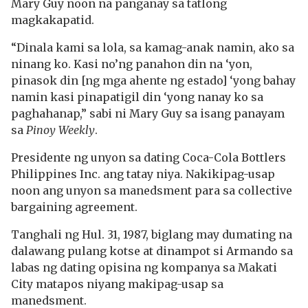
Mary Guy noon na panganay sa tatlong
magkakapatid.
“Dinala kami sa lola, sa kamag-anak namin, ako sa
ninang ko. Kasi no’ng panahon din na ‘yon,
pinasok din [ng mga ahente ng estado] ‘yong bahay
namin kasi pinapatigil din ‘yong nanay ko sa
paghahanap,” sabi ni Mary Guy sa isang panayam
sa
Pinoy Weekly
.
Presidente ng unyon sa dating Coca-Cola Bottlers
Philippines Inc. ang tatay niya. Nakikipag-usap
noon ang unyon sa manedsment para sa collective
bargaining agreement.
Tanghali ng Hul. 31, 1987, biglang may dumating na
dalawang pulang kotse at dinampot si Armando sa
labas ng dating opisina ng kompanya sa Makati
City matapos niyang makipag-usap sa
manedsment.