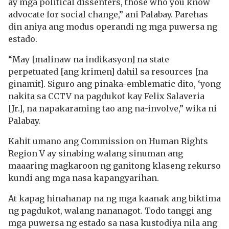
ay mga political dissenters, those who you know
advocate for social change,” ani Palabay. Parehas
din aniya ang modus operandi ng mga puwersa ng
estado.
“May [malinaw na indikasyon] na state
perpetuated [ang krimen] dahil sa resources [na
ginamit]. Siguro ang pinaka-emblematic dito, ‘yong
nakita sa CCTV na pagdukot kay Felix Salaveria
[Jr.], na napakaraming tao ang na-involve,” wika ni
Palabay.
Kahit umano ang Commission on Human Rights
Region V ay sinabing walang sinuman ang
maaaring magkaroon ng ganitong klaseng rekurso
kundi ang mga nasa kapangyarihan.
At kapag hinahanap na ng mga kaanak ang biktima
ng pagdukot, walang nananagot. Todo tanggi ang
mga puwersa ng estado sa nasa kustodiya nila ang