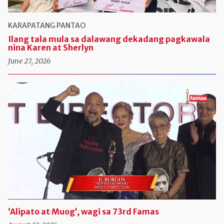
KARAPATANG PANTAO
Ilang tala mula sa dalawang dekadang pagkawala
nina Karen at Sherlyn
June 27, 2026
‘Alipato at Muog’, wagi sa 73rd Famas