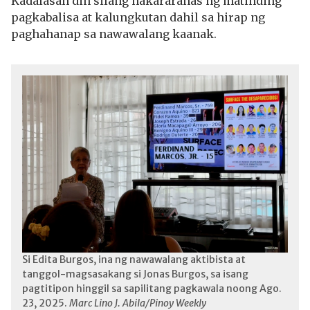
Kadalasan din silang nakararanas ng matinding
pagkabalisa at kalungkutan dahil sa hirap ng
paghahanap sa nawawalang kaanak.
Si Edita Burgos, ina ng nawawalang aktibista at
tanggol-magsasakang si Jonas Burgos, sa isang
pagtitipon hinggil sa sapilitang pagkawala noong Ago.
23, 2025.
Marc Lino J. Abila/Pinoy Weekly