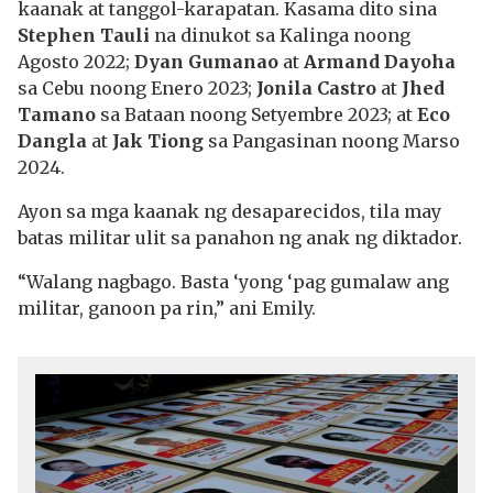
kaanak at tanggol-karapatan. Kasama dito sina
Stephen Tauli
na dinukot sa Kalinga noong
Agosto 2022;
Dyan Gumanao
at
Armand Dayoha
sa Cebu noong Enero 2023;
Jonila Castro
at
Jhed
Tamano
sa Bataan noong Setyembre 2023; at
Eco
Dangla
at
Jak Tiong
sa Pangasinan noong Marso
2024.
Ayon sa mga kaanak ng desaparecidos, tila may
batas militar ulit sa panahon ng anak ng diktador.
“Walang nagbago. Basta ‘yong ‘pag gumalaw ang
militar, ganoon pa rin,” ani Emily.