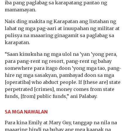
iba pang paglabag sa karapatang pantao ng
mamamayan.
Nais ding makita ng Karapatan ang listahan ng
lahat ng mga pag-aari at inuupahan ng militar at
pulisya na maaaring ginagamit sa paglabag sa
karapatan.
“Saan kinukuha ng mga ulol na ‘yan ‘yong pera,
para pang-rent ng resort, pang-rent ng bahay
somewhere para itago doon ‘yong mga tao, pang-
hire ng mga sasakyan, pambayad doon sa mga
[operatiba] who abduct people. If [these are] state
perpetrated [crimes], money comes from state
funds, [from] public funds,” ani Palabay.
SA MGA NAWALAN
Para kina Emily at Mary Guy, tanggap na nila na
maaaring hindi na buhay ang mga kaanak na