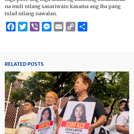
na muli nilang sasariwain kasama ang iba pang
tulad nilang nawalan.
Facebook
Twitter
Viber
Messenger
Email
Copy
Share
Link
RELATED POSTS