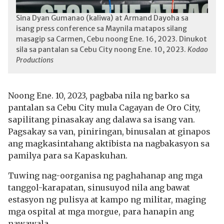
Sina Dyan Gumanao (kaliwa) at Armand Dayoha sa
isang press conference sa Maynila matapos silang
masagip sa Carmen, Cebu noong Ene. 16, 2023. Dinukot
sila sa pantalan sa Cebu City noong Ene. 10, 2023.
Kodao
Productions
Noong Ene. 10, 2023, pagbaba nila ng barko sa
pantalan sa Cebu City mula Cagayan de Oro City,
sapilitang pinasakay ang dalawa sa isang van.
Pagsakay sa van, piniringan, binusalan at ginapos
ang magkasintahang aktibista na nagbakasyon sa
pamilya para sa Kapaskuhan.
Tuwing nag-oorganisa ng paghahanap ang mga
tanggol-karapatan, sinusuyod nila ang bawat
estasyon ng pulisya at kampo ng militar, maging
mga ospital at mga morgue, para hanapin ang
nawawala.