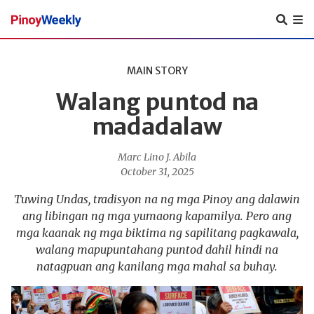
Pinoy
Weekly
MAIN STORY
Walang puntod na
madadalaw
Marc Lino J. Abila
October 31, 2025
Tuwing Undas, tradisyon na ng mga Pinoy ang dalawin
ang libingan ng mga yumaong kapamilya. Pero ang
mga kaanak ng mga biktima ng sapilitang pagkawala,
walang mapupuntahang puntod dahil hindi na
natagpuan ang kanilang mga mahal sa buhay.