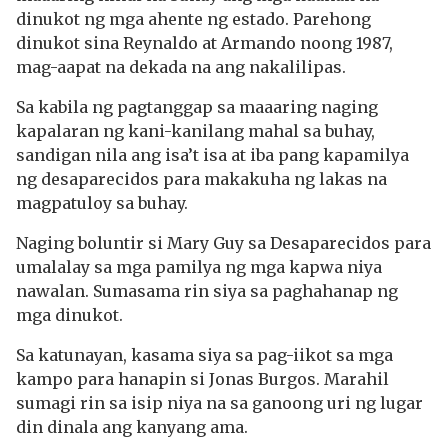
dinukot ng mga ahente ng estado. Parehong
dinukot sina Reynaldo at Armando noong 1987,
mag-aapat na dekada na ang nakalilipas.
Sa kabila ng pagtanggap sa maaaring naging
kapalaran ng kani-kanilang mahal sa buhay,
sandigan nila ang isa’t isa at iba pang kapamilya
ng desaparecidos para makakuha ng lakas na
magpatuloy sa buhay.
Naging boluntir si Mary Guy sa Desaparecidos para
umalalay sa mga pamilya ng mga kapwa niya
nawalan. Sumasama rin siya sa paghahanap ng
mga dinukot.
Sa katunayan, kasama siya sa pag-iikot sa mga
kampo para hanapin si Jonas Burgos. Marahil
sumagi rin sa isip niya na sa ganoong uri ng lugar
din dinala ang kanyang ama.