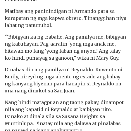
Matibay ang paninindigan ni Armando para sa
karapatan ng mga kapwa obrero. Tinanggihan niya
lahat ng panunuhol.
“‘Bibigyan ka ng trabaho. Ang pamilya mo, bibigyan
ng kabuhayan. Pag-aaralin ‘yong mga anak mo,
bitawan mo lang ‘yong laban ng unyon.’ Ang tatay
ko hindi pumayag sa ganoon,” wika ni Mary Guy.
Dinahas din ang pamilya ni Reynaldo. Kuwento ni
Emily, nireyd ng mga ahente ng estado ang bahay
ng kanyang biyenan para hanapin si Reynaldo na
una nang dinukot sa San Juan.
Nang hindi matagpuan ang taong pakay, dinampot
nila ang kapatid ni Reynaldo at kaibigan nito.
Isinako at dinala sila sa Susana Heights sa
Muntinlupa. Pinatay nila ang dalawa at pinalabas
na nasawi sa isang engkuwentro.