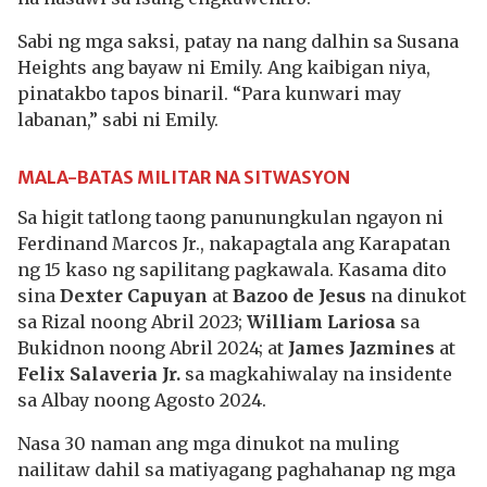
Sabi ng mga saksi, patay na nang dalhin sa Susana
Heights ang bayaw ni Emily. Ang kaibigan niya,
pinatakbo tapos binaril. “Para kunwari may
labanan,” sabi ni Emily.
MALA-BATAS MILITAR NA SITWASYON
Sa higit tatlong taong panunungkulan ngayon ni
Ferdinand Marcos Jr., nakapagtala ang Karapatan
ng 15 kaso ng sapilitang pagkawala. Kasama dito
sina
Dexter Capuyan
at
Bazoo de Jesus
na dinukot
sa Rizal noong Abril 2023;
William Lariosa
sa
Bukidnon noong Abril 2024; at
James Jazmines
at
Felix Salaveria Jr.
sa magkahiwalay na insidente
sa Albay noong Agosto 2024.
Nasa 30 naman ang mga dinukot na muling
nailitaw dahil sa matiyagang paghahanap ng mga