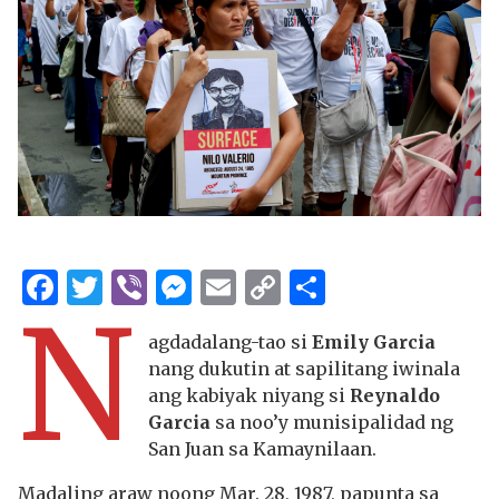
Facebook
Twitter
Viber
Messenger
Email
Copy
Share
N
Link
agdadalang-tao si
Emily Garcia
nang dukutin at sapilitang iwinala
ang kabiyak niyang si
Reynaldo
Garcia
sa noo’y munisipalidad ng
San Juan sa Kamaynilaan.
Madaling araw noong Mar. 28, 1987, papunta sa