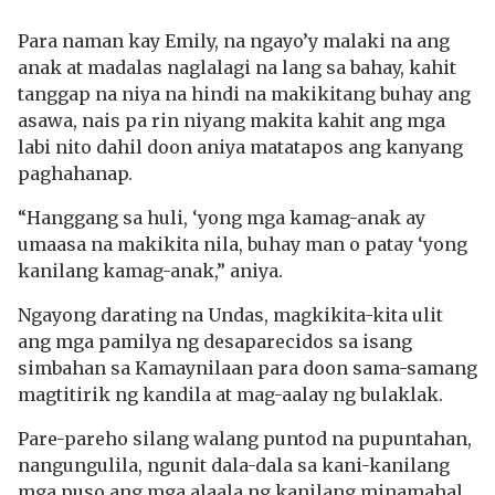
Para naman kay Emily, na ngayo’y malaki na ang
anak at madalas naglalagi na lang sa bahay, kahit
tanggap na niya na hindi na makikitang buhay ang
asawa, nais pa rin niyang makita kahit ang mga
labi nito dahil doon aniya matatapos ang kanyang
paghahanap.
“Hanggang sa huli, ‘yong mga kamag-anak ay
umaasa na makikita nila, buhay man o patay ‘yong
kanilang kamag-anak,” aniya.
Ngayong darating na Undas, magkikita-kita ulit
ang mga pamilya ng desaparecidos sa isang
simbahan sa Kamaynilaan para doon sama-samang
magtitirik ng kandila at mag-aalay ng bulaklak.
Pare-pareho silang walang puntod na pupuntahan,
nangungulila, ngunit dala-dala sa kani-kanilang
mga puso ang mga alaala ng kanilang minamahal