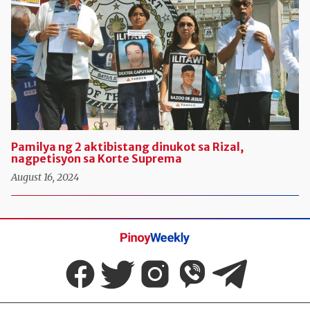
Pamilya ng 2 aktibistang dinukot sa Rizal,
nagpetisyon sa Korte Suprema
August 16, 2024
Pinoy
Weekly