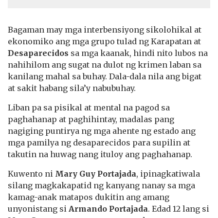
Bagaman may mga interbensiyong sikolohikal at
ekonomiko ang mga grupo tulad ng Karapatan at
Desaparecidos
sa mga kaanak, hindi nito lubos na
nahihilom ang sugat na dulot ng krimen laban sa
kanilang mahal sa buhay. Dala-dala nila ang bigat
at sakit habang sila’y nabubuhay.
Liban pa sa pisikal at mental na pagod sa
paghahanap at paghihintay, madalas pang
nagiging puntirya ng mga ahente ng estado ang
mga pamilya ng desaparecidos para supilin at
takutin na huwag nang ituloy ang paghahanap.
Kuwento ni
Mary Guy Portajada
, ipinagkatiwala
silang magkakapatid ng kanyang nanay sa mga
kamag-anak matapos dukitin ang amang
unyonistang si
Armando Portajada
. Edad 12 lang si