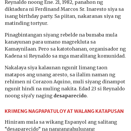
Reynaldo noong Ene. 21, 1982, panahon ng
diktadura ni Ferdinand Marcos Sr. Inaresto siya sa
isang birthday party. Sa piitan, nakaranas siya ng
matinding tortyur.
Pinagbintangan siyang rebelde na bumaba mula
kanayunan para umano magrekluta sa
Kamaynilaan. Pero sa katotohanan, organisador ng
Kadena si Reynaldo sa mga maralitang komunidad.
Nakalaya siya kalaunan ngunit limang taon
matapos ang unang aresto, sa ilalim naman ng
rehimen ni Corazon Aquino, muli siyang dinampot
ngunit hindi na muling nakita. Edad 23 si Reynaldo
noong siya’y naging
desaparecido
.
KRIMENG NAGPAPATULOY AT WALANG KATAPUSAN
Hiniram mula sa wikang Espanyol ang salitang
“desaparecido” na nangangahulugang