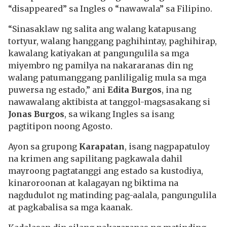
“disappeared” sa Ingles o “nawawala” sa Filipino.
“Sinasaklaw ng salita ang walang katapusang
tortyur, walang hanggang paghihintay, paghihirap,
kawalang katiyakan at pangungulila sa mga
miyembro ng pamilya na nakararanas din ng
walang patumanggang panliligalig mula sa mga
puwersa ng estado,” ani
Edita Burgos
, ina ng
nawawalang aktibista at tanggol-magsasakang si
Jonas Burgos
, sa wikang Ingles sa isang
pagtitipon noong Agosto.
Ayon sa grupong
Karapatan
, isang nagpapatuloy
na krimen ang sapilitang pagkawala dahil
mayroong pagtatanggi ang estado sa kustodiya,
kinaroroonan at kalagayan ng biktima na
nagdudulot ng matinding pag-aalala, pangungulila
at pagkabalisa sa mga kaanak.