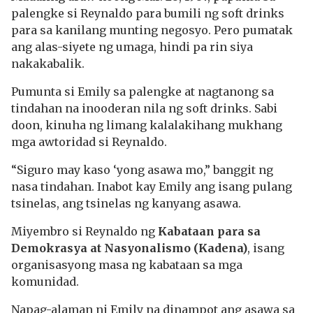
palengke si Reynaldo para bumili ng soft drinks
para sa kanilang munting negosyo. Pero pumatak
ang alas-siyete ng umaga, hindi pa rin siya
nakakabalik.
Pumunta si Emily sa palengke at nagtanong sa
tindahan na inooderan nila ng soft drinks. Sabi
doon, kinuha ng limang kalalakihang mukhang
mga awtoridad si Reynaldo.
“Siguro may kaso ‘yong asawa mo,” banggit ng
nasa tindahan. Inabot kay Emily ang isang pulang
tsinelas, ang tsinelas ng kanyang asawa.
Miyembro si Reynaldo ng
Kabataan para sa
Demokrasya at Nasyonalismo (Kadena)
, isang
organisasyong masa ng kabataan sa mga
komunidad.
Napag-alaman ni Emily na dinampot ang asawa sa