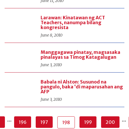
June 11, 2010
Larawan: Kinatawan ng ACT
Teachers, nanumpa bilang
kongresista
June 8, 2010
Manggagawa pinatay, magsasaka
pinalayas sa Timog Katagalugan
June 3, 2010
Babala ni Alston: Susunod na
pangulo, baka ‘di maparusahan ang
AFP
June 3, 2010
…
…
1
196
197
199
200
198