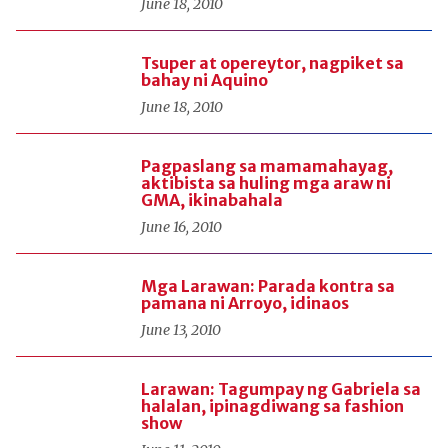
June 18, 2010
Tsuper at opereytor, nagpiket sa
bahay ni Aquino
June 18, 2010
Pagpaslang sa mamamahayag,
aktibista sa huling mga araw ni
GMA, ikinabahala
June 16, 2010
Mga Larawan: Parada kontra sa
pamana ni Arroyo, idinaos
June 13, 2010
Larawan: Tagumpay ng Gabriela sa
halalan, ipinagdiwang sa fashion
show