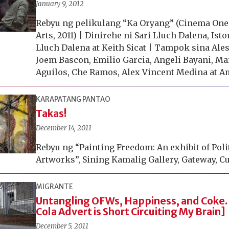
January 9, 2012
Rebyu ng pelikulang “Ka Oryang” (Cinema One
Arts, 2011) | Dinirehe ni Sari Lluch Dalena, Ist
Lluch Dalena at Keith Sicat | Tampok sina Ale
Joem Bascon, Emilio Garcia, Angeli Bayani, Mar
Aguilos, Che Ramos, Alex Vincent Medina at 
KARAPATANG PANTAO
Takas!
December 14, 2011
Rebyu ng “Painting Freedom: An exhibit of Poli
Artworks”, Sining Kamalig Gallery, Gateway, C
MIGRANTE
Untangling OFWs, Happiness, and Coke.
Cola Advert is Short Circuiting My Brain]
December 5, 2011