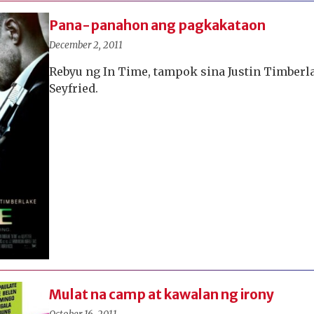
Pana-panahon ang pagkakataon
December 2, 2011
Rebyu ng In Time, tampok sina Justin Timber
Seyfried.
Mulat na camp at kawalan ng irony