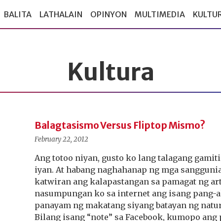
BALITA
LATHALAIN
OPINYON
MULTIMEDIA
KULTU
Kultura
Balagtasismo Versus Fliptop Mismo?
February 22, 2012
Ang totoo niyan, gusto ko lang talagang gamit
iyan. At habang naghahanap ng mga sangguni
katwiran ang kalapastangan sa pamagat ng art
nasumpungan ko sa internet ang isang pang
panayam ng makatang siyang batayan ng natu
Bilang isang “note” sa Facebook, kumopo ang