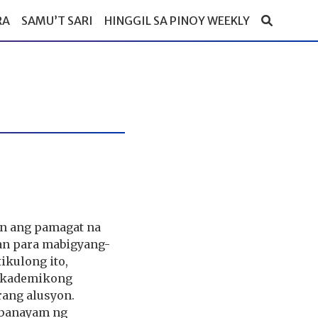
RA
SAMU’T SARI
HINGGIL SA PINOY WEEKLY
in ang pamagat na
an para mabigyang-
ikulong ito,
-akademikong
rang alusyon.
 panayam ng