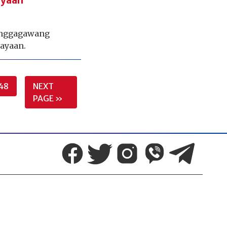
ayaan
anggagawang
layaan.
48
NEXT
PAGE »