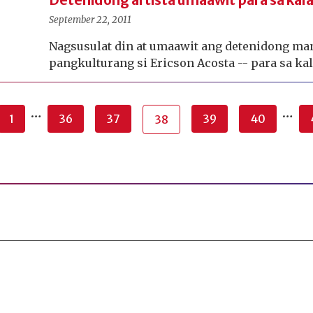
Detenidong artista umaawit para sa kal
September 22, 2011
Nagsusulat din at umaawit ang detenidong m
pangkulturang si Ericson Acosta -- para sa ka
…
…
1
36
37
39
40
38