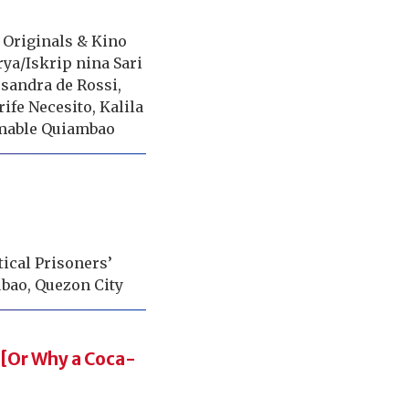
 Originals & Kino
orya/Iskrip nina Sari
ssandra de Rossi,
ife Necesito, Kalila
Amable Quiambao
tical Prisoners’
ubao, Quezon City
 [Or Why a Coca-