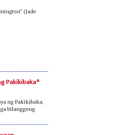
mington" (Jade
ng Pakikibaka*
ya ng Pakikibaka,
mga bilanggong