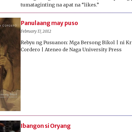
tumataginting na apat na “likes.”
Panulaang may puso
February 17, 2012
Rebyu ng Pusuanon: Mga Bersong Bikol | ni Kr
Cordero | Ateneo de Naga University Press
Ibangon si Oryang