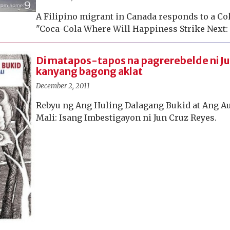
A Filipino migrant in Canada responds to a Coke
"Coca-Cola Where Will Happiness Strike Next:
Di matapos-tapos na pagrerebelde ni Ju
kanyang bagong aklat
December 2, 2011
Rebyu ng Ang Huling Dalagang Bukid at Ang A
Mali: Isang Imbestigayon ni Jun Cruz Reyes.