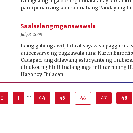
Dinagsa ng mga obrang tumatalakay sa samu't
panlipunan ang kauna-unahang Pandayang Li
Sa alaala ng mga nawawala
July 8, 2009
Isang gabi ng awit, tula at sayaw sa paggunita 
anibersaryo ng pagkawala nina Karen Empeño 
Cadapan, ang dalawang estudyante ng Unibersi
dinukot ng hinihinalang mga militar noong H
Hagonoy, Bulacan.
…
GE
1
44
45
47
48
46