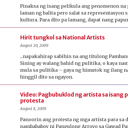
Pinaksa ng isang pelikula ang penomenon na
laman ng balita pero salat sa representasyon 
kultura. Para dito pa lamang, dapat nang papu
Hirit tungkol sa National Artists
August 20, 2009
...napakahirap sabihin na ang titulong Pamba
Sining ay walang bahid ng pulitika, o kaya nam
mula sa pulitika – gaya ng himutok ng ilang 
hinggil dito sa ngayon.
Video: Pagbubuklod ng artista sa isang
protesta
August 8, 2009
Panoorin ang protesta ng mga artista para sa
pambababoy ni Pangulong Arroyo sa Gawad P