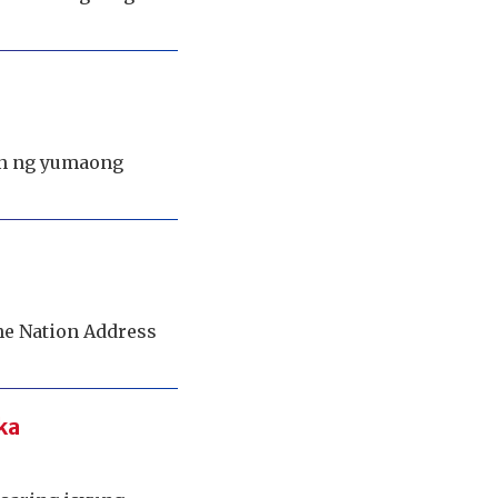
lin ng yumaong
the Nation Address
ka