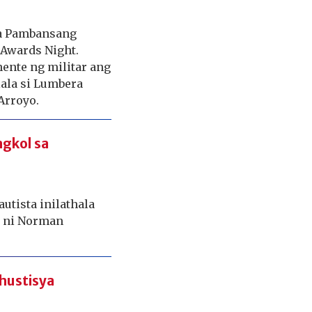
na Pambansang
 Awards Night.
ente ng militar ang
lala si Lumbera
Arroyo.
ngkol sa
utista inilathala
) ni Norman
 hustisya