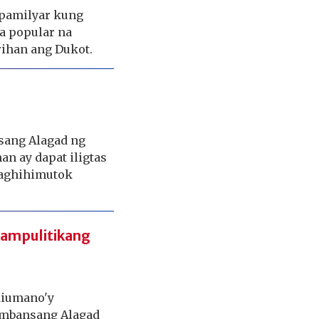
 pamilyar kung
sa popular na
rihan ang Dukot.
nsang Alagad ng
an ay dapat iligtas
naghihimutok
 pampulitikang
 diumano'y
ambansang Alagad