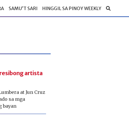
RA
SAMU’T SARI
HINGGIL SA PINOY WEEKLY
resibong artista
umbera at Jun Cruz
ado sa mga
g bayan