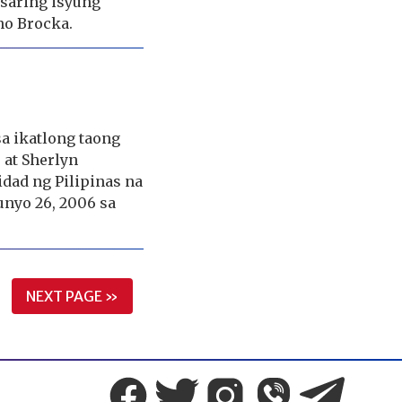
 saring isyung
no Brocka.
sa ikatlong taong
at Sherlyn
dad ng Pilipinas na
unyo 26, 2006 sa
NEXT PAGE »