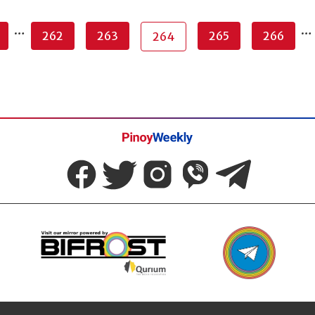
…
…
262
263
265
266
264
Pinoy
Weekly