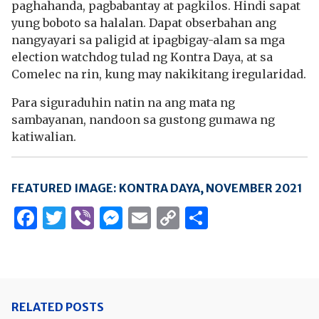
paghahanda, pagbabantay at pagkilos. Hindi sapat
yung boboto sa halalan. Dapat obserbahan ang
nangyayari sa paligid at ipagbigay-alam sa mga
election watchdog tulad ng Kontra Daya, at sa
Comelec na rin, kung may nakikitang iregularidad.
Para siguraduhin natin na ang mata ng
sambayanan, nandoon sa gustong gumawa ng
katiwalian.
FEATURED IMAGE: KONTRA DAYA, NOVEMBER 2021
Facebook
Twitter
Viber
Messenger
Email
Copy
Share
Link
RELATED POSTS