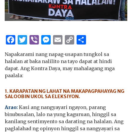
Facebook
Twitter
Viber
Messenger
Email
Copy
Share
Link
Napakarami nang napag-usapan tungkol sa
halalan at baka nalilito na tayo dapat at hindi
dapat. Ang Kontra Daya, may mahalagang mga
paalala:
1. KARAPATAN NG LAHAT NA MAKAPAGPAHAYAG NG
SALOOBIN UKOL SA ELEKSIYON.
Arao:
Kasi ang nangyayari ngayon, parang
binubusalan, lalo na yung kaguruan, hinggil sa
kanilang sentimyento sa darating na halalan. Ang
paglalahad ng opinyon hinggil sa nangyayari sa