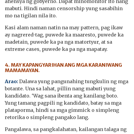
ahensya ng gobyerno. Dapat minomonitor ito nang
mabuti. Hindi naman censorship yung sasabihin
mo na tigilan nila ito.
Kasi alam naman natin na may pattern, pag ikaw
ay nagrered-tag, puwede ka maaresto, puwede ka
madetain, puwede ka pa nga matortyur, at sa
extreme cases, puwede ka pa nga mapatay.
4. MAY KAPANGYARIHAN ANG MGA KARANIWANG
MAMAMAYAN.
Arao:
Dalawa yung pangunahing tungkulin ng mga
botante. Una sa lahat, pillin nang mabuti yung
kandidato. ‘Wag sana ibenta ang kanilang boto.
Yung tamang pagpili ng kandidato, batay sa mga
plataporma, hindi sa mga gimmick o simpleng
retorika o simpleng pangako lang.
Pangalawa, sa pangkalahatan, kailangan talaga ng