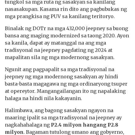
tungkol sa mga ruta ng sasakyan sa kanilang
nasasakupan. Kasama rin dito ang pagbubukas ng
mga prangkisa ng PUV sa kanilang teritoryo.
Binalak ng DOTr na mga 432,000 jeepney sa buong
bansa ang maging modernized sa taong 2020. Ayon
sa kanila, dapat ay matanggal na ang mga
tradisyonal na jeepney pagdating ng 2024 at
mapalitan sila ng mga modernong sasakyan.
Ngunit ang pagpapalit sa mga tradisyonal na
jeepney ng mga modernong sasakyan ay hindi
basta-basta magagawa ng mga ordinaryong tsuper
at opereytor. Mangangailangan ito ng napalaking
halaga na hindi nila kakayanin.
Halimbawa, ang bagong sasakyan ngayon na
maaring ipalit sa mga tradisyonal na jeepney ay
nagkahahalaga ng
P2.4 milyon hangang P2.8
milyon
. Bagaman tutulong umano ang gobyerno,