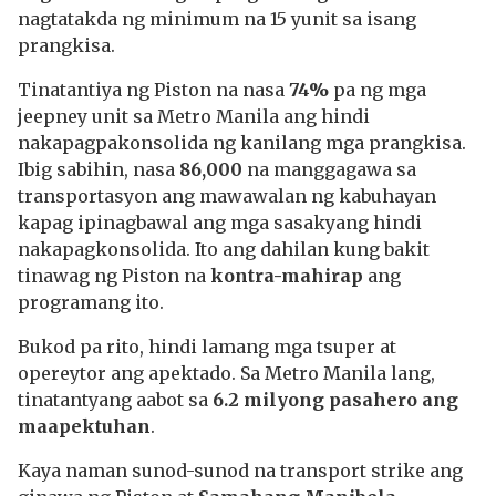
nagtatakda ng minimum na 15 yunit sa isang
prangkisa.
Tinatantiya ng Piston na nasa
74%
pa ng mga
jeepney unit sa Metro Manila ang hindi
nakapagpakonsolida ng kanilang mga prangkisa.
Ibig sabihin, nasa
86,000
na manggagawa sa
transportasyon ang mawawalan ng kabuhayan
kapag ipinagbawal ang mga sasakyang hindi
nakapagkonsolida. Ito ang dahilan kung bakit
tinawag ng Piston na
kontra-mahirap
ang
programang ito.
Bukod pa rito, hindi lamang mga tsuper at
opereytor ang apektado. Sa Metro Manila lang,
tinatantyang aabot sa
6.2 milyong pasahero ang
maapektuhan
.
Kaya naman sunod-sunod na transport strike ang