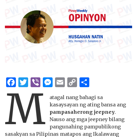
Facebook
Twitter
Viber
Messenger
Email
Copy
Share
M
Link
atagal nang bahagi sa
kasaysayan ng ating bansa ang
pampasaherong jeepney
.
Nauso ang mga jeepney bilang
pangunahing pampublikong
sasakyan sa Pilipinas matapos ang Ikalawang