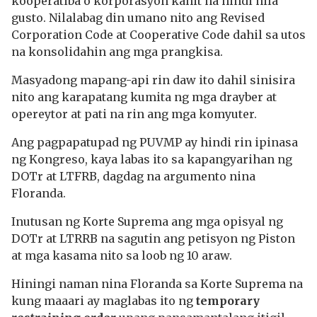
kooperatiba o korporasyon kahit na hindi nila
gusto. Nilalabag din umano nito ang Revised
Corporation Code at Cooperative Code dahil sa utos
na konsolidahin ang mga prangkisa.
Masyadong mapang-api rin daw ito dahil sinisira
nito ang karapatang kumita ng mga drayber at
opereytor at pati na rin ang mga komyuter.
Ang pagpapatupad ng PUVMP ay hindi rin ipinasa
ng Kongreso, kaya labas ito sa kapangyarihan ng
DOTr at LTFRB, dagdag na argumento nina
Floranda.
Inutusan ng Korte Suprema ang mga opisyal ng
DOTr at LTRRB na sagutin ang petisyon ng Piston
at mga kasama nito sa loob ng 10 araw.
Hiningi naman nina Floranda sa Korte Suprema na
kung maaari ay maglabas ito ng
temporary