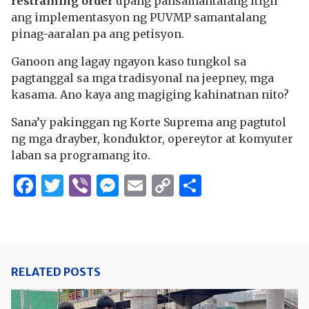
restraining order
upang pansamantalang itigil
ang implementasyon ng PUVMP samantalang
pinag-aaralan pa ang petisyon.
Ganoon ang lagay ngayon kaso tungkol sa
pagtanggal sa mga tradisyonal na jeepney, mga
kasama. Ano kaya ang magiging kahinatnan nito?
Sana’y pakinggan ng Korte Suprema ang pagtutol
ng mga drayber, konduktor, opereytor at komyuter
laban sa programang ito.
Facebook
Twitter
Viber
Messenger
Email
Copy
Share
Link
RELATED POSTS