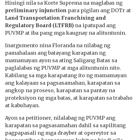
Hiningi nila sa Korte Suprema na maglabas ng
preliminary injunction
para pigilan ang DOTr at
Land Transportation Franchising and
Regulatory Board (LTFRB)
na ipatupad ang
PUVMP at iba pang mga kaugnay na alituntunin.
Inargumento nina Floranda na nilabag ng
pamahalaan ang batayang karapatan ng
mamamayan ayon sa ating Saligang Batas sa
paglalabas ng PUVMP at mga alituntunin nito.
Kabilang sa mga karapatang ito ng mamamayan
ang kalayaan sa pagsasamahan, karapatan sa
angkop na proseso, karapatan sa pantay na
proteksiyon ng mga batas, at karapatan sa trabaho
at kabuhayan.
Ayon sa petitioner, nilalabag ng PUVMP ang
karapatan sa pagsasamahan dahil sa sapilitang
pagpapasali ng mga drayber at opereytor sa