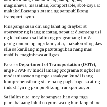
maginhawa, maasahan, komportable, abot-kaya at
makakalikasang sistema ng pampublikong
transportasyon.
Pinapangakuan din ang lahat ng drayber at
opereytor ng isang matatag, sapat at disenteng uri
ng kabuhayan sa ilalim ng programang ito. Sa
panig naman ng mga komyuter, makakarating daw
sila sa kanilang mga patutunguhan nang mas
mabilis, maginhawa at ligtas.
Para sa
Department of Transportation (DOTr)
,
ang PUVMP ay hindi lamang programa tungkol sa
modernisasyon ng mga sasakyan kundi isang
komprehensibong sistema ng pagbabago sa ating
industriya ng pampublikong transportasyon.
Sa ilalim nito, may kapangyarihan ang mga
pamahalaang lokal na gumawa ng kanilang plano