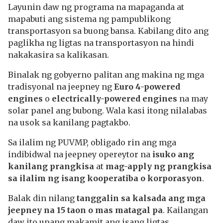
Layunin daw ng programa na mapaganda at
mapabuti ang sistema ng pampublikong
transportasyon sa buong bansa. Kabilang dito ang
paglikha ng ligtas na transportasyon na hindi
nakakasira sa kalikasan.
Binalak ng gobyerno palitan ang makina ng mga
tradisyonal na jeepney ng
Euro 4-powered
engines
o
electrically-powered engines
na may
solar panel ang bubong. Wala kasi itong nilalabas
na usok sa kanilang pagtakbo.
Sa ilalim ng PUVMP, obligado rin ang mga
indibidwal na jeepney opereytor na
isuko ang
kanilang prangkisa
at
mag-apply ng prangkisa
sa ilalim ng isang kooperatiba o korporasyon
.
Balak din nilang
tanggalin sa kalsada ang mga
jeepney na 15 taon o mas matagal pa
. Kailangan
daw ito upang makamit ang isang ligtas,