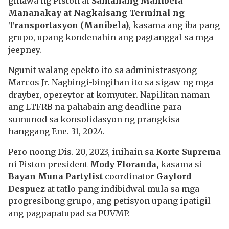
ginawa ng Piston at
Samahang Manibela
Mananakay at Nagkaisang Terminal ng
Transportasyon (
Manibela)
, kasama ang iba pang
grupo, upang kondenahin ang pagtanggal sa mga
jeepney.
Ngunit walang epekto ito sa administrasyong
Marcos Jr. Nagbingi-bingihan ito sa sigaw ng mga
drayber, opereytor at komyuter. Napilitan naman
ang LTFRB na pahabain ang deadline para
sumunod sa konsolidasyon ng prangkisa
hanggang Ene. 31, 2024.
Pero noong Dis. 20, 2023, inihain sa
Korte Suprema
ni Piston president
Mody Floranda,
kasama si
Bayan Muna Partylist
coordinator
Gaylord
Despuez
at tatlo pang indibidwal mula sa mga
progresibong grupo, ang petisyon upang ipatigil
ang pagpapatupad sa PUVMP.