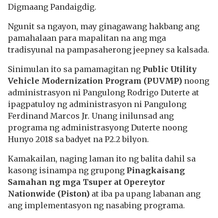
Digmaang Pandaigdig.
Ngunit sa ngayon, may ginagawang hakbang ang
pamahalaan para mapalitan na ang mga
tradisyunal na pampasaherong jeepney sa kalsada.
Sinimulan ito sa pamamagitan ng
Public Utility
Vehicle Modernization Program (PUVMP)
noong
administrasyon ni Pangulong Rodrigo Duterte at
ipagpatuloy ng administrasyon ni Pangulong
Ferdinand Marcos Jr. Unang inilunsad ang
programa ng administrasyong Duterte noong
Hunyo 2018 sa badyet na P2.2 bilyon.
Kamakailan, naging laman ito ng balita dahil sa
kasong isinampa ng grupong
Pinagkaisang
Samahan ng mga Tsuper at Opereytor
Nationwide (Piston)
at iba pa upang labanan ang
ang implementasyon ng nasabing programa.