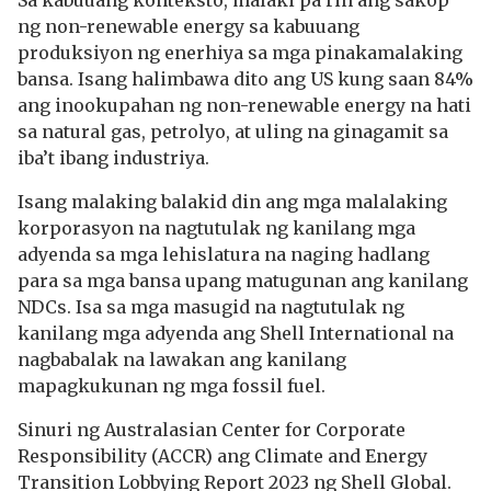
Sa kabuuang konteksto, malaki pa rin ang sakop
ng non-renewable energy sa kabuuang
produksiyon ng enerhiya sa mga pinakamalaking
bansa. Isang halimbawa dito ang US kung saan 84%
ang inookupahan ng non-renewable energy na hati
sa natural gas, petrolyo, at uling na ginagamit sa
iba’t ibang industriya.
Isang malaking balakid din ang mga malalaking
korporasyon na nagtutulak ng kanilang mga
adyenda sa mga lehislatura na naging hadlang
para sa mga bansa upang matugunan ang kanilang
NDCs. Isa sa mga masugid na nagtutulak ng
kanilang mga adyenda ang Shell International na
nagbabalak na lawakan ang kanilang
mapagkukunan ng mga fossil fuel.
Sinuri ng Australasian Center for Corporate
Responsibility (ACCR) ang Climate and Energy
Transition Lobbying Report 2023 ng Shell Global.