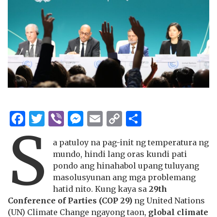
Facebook
Twitter
Viber
Messenger
Email
Copy
Share
S
Link
a patuloy na pag-init ng temperatura ng
mundo, hindi lang oras kundi pati
pondo ang hinahabol upang tuluyang
masolusyunan ang mga problemang
hatid nito. Kung kaya sa
29th
Conference of Parties (COP 29)
ng United Nations
(UN) Climate Change ngayong taon,
global climate