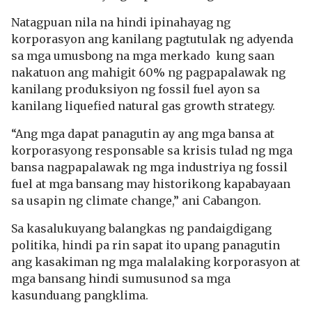
Natagpuan nila na hindi ipinahayag ng
korporasyon ang kanilang pagtutulak ng adyenda
sa mga umusbong na mga merkado kung saan
nakatuon ang mahigit 60% ng pagpapalawak ng
kanilang produksiyon ng fossil fuel ayon sa
kanilang liquefied natural gas growth strategy.
“Ang mga dapat panagutin ay ang mga bansa at
korporasyong responsable sa krisis tulad ng mga
bansa nagpapalawak ng mga industriya ng fossil
fuel at mga bansang may historikong kapabayaan
sa usapin ng climate change,” ani Cabangon.
Sa kasalukuyang balangkas ng pandaigdigang
politika, hindi pa rin sapat ito upang panagutin
ang kasakiman ng mga malalaking korporasyon at
mga bansang hindi sumusunod sa mga
kasunduang pangklima.