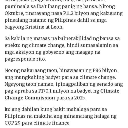
puminsala sa iba’t ibang panig ng bansa. Nitong
Oktubre, tinatayang nasa P11.2 bilyon ang kabuuang
pinsalang natamo ng Pilipinas dahil sa mga
bagyong Kristine at Leon.
Sa kabila ng mataas na bulnerabilidad ng bansa sa
epekto ng climate change, hindi sumasalamin sa
mga aksiyon ng gobyerno ang maagap na
pagresponde rito.
Noong nakaraang taon, binawasan ng P86 bilyon
ang mungkahing badyet para sa climate change.
Ngayong taon naman, ipinagpaliban ng senado ang
pag-apruba sa P170.1 milyon na badyet ng
Climate
Change Commission
para sa 2025.
Ito ang dahilan kung bakit mahalaga para sa
Pilipinas na makuha ang minamatang halaga ng
COP 29 para climate finance.