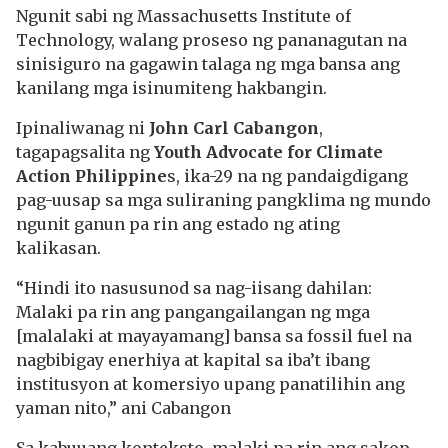
Ngunit sabi ng Massachusetts Institute of
Technology, walang proseso ng pananagutan na
sinisiguro na gagawin talaga ng mga bansa ang
kanilang mga isinumiteng hakbangin.
Ipinaliwanag ni
John Carl Cabangon
,
tagapagsalita ng
Youth Advocate for Climate
Action Philippine
s, ika-29 na ng pandaigdigang
pag-uusap sa mga suliraning pangklima ng mundo
ngunit ganun pa rin ang estado ng ating
kalikasan.
“Hindi ito nasusunod sa nag-iisang dahilan:
Malaki pa rin ang pangangailangan ng mga
[malalaki at mayayamang] bansa sa fossil fuel na
nagbibigay enerhiya at kapital sa iba’t ibang
institusyon at komersiyo upang panatilihin ang
yaman nito,” ani Cabangon