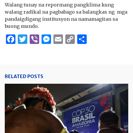
Walang tunay na repormang pangklima kung
walang radikal na pagbabago sa balangkas ng mga
pandaigdigang institusyon na namamagitan sa
buong mundo.
Facebook
Twitter
Viber
Messenger
Email
Copy
Share
Link
RELATED POSTS