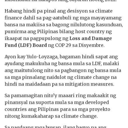
Habang hindi pa pinal ang desisyon sa climate
finance dahil sa pag-aatubuli ng mga mayayamang
bansa na makiisa sa bagong nilulutong kasunduan,
pumirma ang Pilipinas bilang host country ng
ikaapat na pagpupulong ng
Loss and Damage
Fund (LDF) Board
ng COP 29 sa Disyembre.
Ayon kay Yulo-Loyzaga, bagaman hindi sapat ang
ayudang makukuha ng bansa mula sa LDF, malaki
ang maitutulong nito sa pagbangon ng bansa mula
sa mga pinsalang naidulot ng climate change na
hindi na maidadaan pa sa mitigation measures.
Sa pamamagitan nito’y maaari ring makaakit ng
pinansyal na suporta mula sa mga developed
countries ang Pilipinas para sa mga proyekto
nitong kumakaharap sa climate change.
Sa nagdaang mga buwan, ilang bagyo na ang