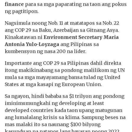
finance
para sa mga paparating na taon ang pokus
ng pagtitipon.
Nagsimula noong Nob. 11 at matatapos sa Nob. 22
ang COP 29 sa Baku, Azerbaijan sa Gitnang Asya.
Kinakatawan ni
Environment Secretary Maria
Antonia Yulo-Loyzaga
ang Pilipinas sa
kumbensyon ng nasa 200 na lider.
Importante ang COP 29 sa Pilipinas dahil direkta
itong makikinabang sa pondong malilikom ng UN
mula sa mga mayayamang bansa tulad ng United
States at mga kasapi ng European Union.
Sa ngayon, hindi bababa sa $1 trilyon ang pondong
iminimumungkahi ng developing at least
developed countries kada taon upang matugunan
ang lumalalang krisis sa klima. Sampung beses na
mas malaki ito sa naunang $100 bilyong
kasunduan na natapos lang bayaran noong 2022.