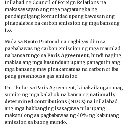
Inilahad ng Council of Foreign Relations na
makasaysayan ang mga pagtatangka ng
pandaigdigang komunidad upang bawasan ang
pinapalabas na carbon emission ng mga bansang
ito.
Mula sa
Kyoto Protocol
na nagbigay diin sa
pagbabawas ng carbon emission ng mga maunlad
na bansa tungo sa
Paris Agreement
, hindi naging
mabisa ang mga kasunduan upang panagutin ang
mga bansang may pinakamataas na carbon at iba
pang greenhouse gas emission.
Partikular sa Paris Agreement, kinakailangan mag
sumite ng mga kalahok na bansa ng
nationally
determined contributions (NDCs)
na inilalahad
ang mga hakbanging isasagawa nila upang
makatulong sa pagbabawas ng 40% ng kabuuang
emission sa buong mundo.