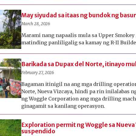
May siyudad sa itaas ng bundok ng basu
March 28, 2026
Marami nang napaalis mula sa Upper Smokey 
matinding panliligalig sa kamay ng R-II Builde
Barikada sa Dupax del Norte, itinayo mul
February 27, 2026
Bagaman itinigil na ang mga drilling operatio
Norte, Nueva Vizcaya, hindi pa rin inilalabas 
ng Woggle Corporation ang mga drilling mach
ginagamit sa kanilang operasyon.
Exploration permit ng Woggle sa Nueva 
suspendido