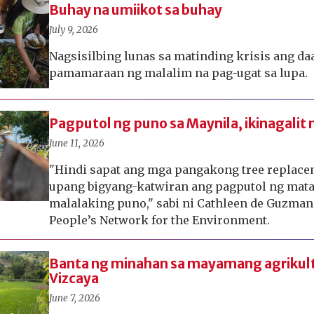
Buhay na umiikot sa buhay
July 9, 2026
Nagsisilbing lunas sa matinding krisis ang d
pamamaraan ng malalim na pag-ugat sa lupa.
Pagputol ng puno sa Maynila, ikinagal
June 11, 2026
"Hindi sapat ang mga pangakong tree replacem
upang bigyang-katwiran ang pagputol ng mata
malalaking puno," sabi ni Cathleen de Guzman
People’s Network for the Environment.
Banta ng minahan sa mayamang agrikul
Vizcaya
June 7, 2026