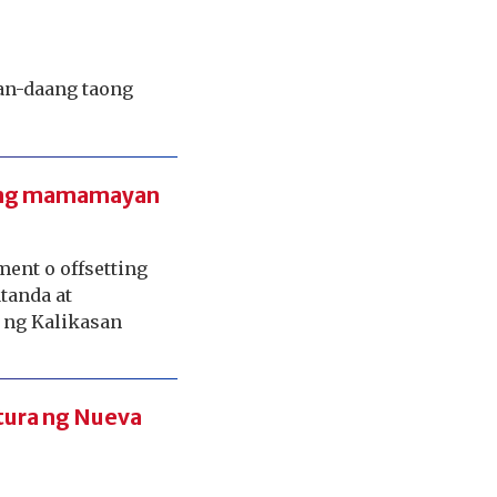
aan-daang taong
it ng mamamayan
ent o offsetting
tanda at
 ng Kalikasan
tura ng Nueva