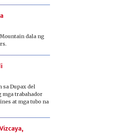
ra
Mountain dala ng
rs.
i
n sa Dupax del
ng mga trabahador
ines at mga tubo na
Vizcaya,