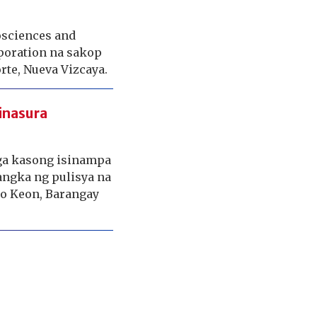
sciences and
poration na sakop
rte, Nueva Vizcaya.
binasura
mga kasong isinampa
angka ng pulisya na
io Keon, Barangay