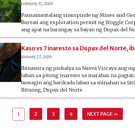
February 11, 2026
Pansamantalang sinuspinde ng Mines and Geo
Bureau ang exploration permit ng Woggle Cor
ang apat na barangay sa bayan ng Dupax del No
Kaso vs 7 inaresto sa Dupax del Norte, i
January 27, 2026
Ibinasura ng piskalya sa Nueva Vizcaya ang 
laban sa pitong inaresto sa marahas na pagtat
buwagin ang barikada laban sa minahan sa Sit
Bitnong, Dupax del Norte.
2
3
4
NEXT PAGE »
1