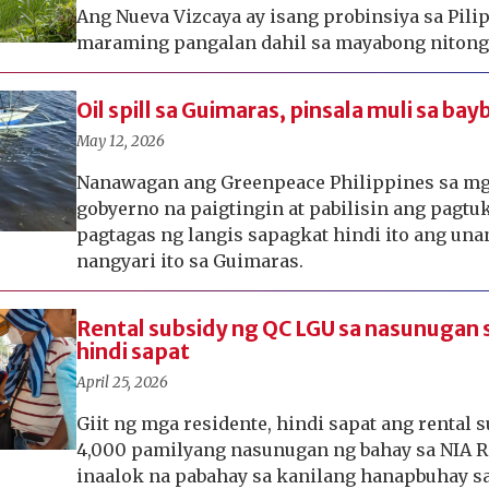
Ang Nueva Vizcaya ay isang probinsiya sa Pilip
maraming pangalan dahil sa mayabong nitong
Oil spill sa Guimaras, pinsala muli sa bay
May 12, 2026
Nanawagan ang Greenpeace Philippines sa mg
gobyerno na paigtingin at pabilisin ang pagtu
pagtagas ng langis sapagkat hindi ito ang un
nangyari ito sa Guimaras.
Rental subsidy ng QC LGU sa nasunugan 
hindi sapat
April 25, 2026
Giit ng mga residente, hindi sapat ang rental 
4,000 pamilyang nasunugan ng bahay sa NIA R
inaalok na pabahay sa kanilang hanapbuhay sa