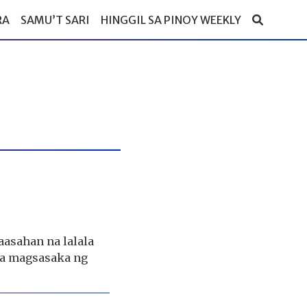
RA
SAMU’T SARI
HINGGIL SA PINOY WEEKLY
aasahan na lalala
ga magsasaka ng