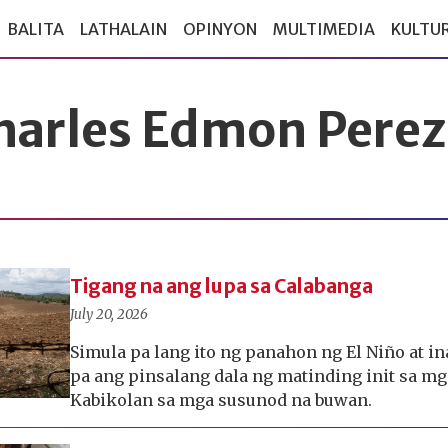
BALITA
LATHALAIN
OPINYON
MULTIMEDIA
KULTU
harles Edmon Perez
Tigang na ang lupa sa Calabanga
July 20, 2026
Simula pa lang ito ng panahon ng El Niño at in
pa ang pinsalang dala ng matinding init sa m
Kabikolan sa mga susunod na buwan.