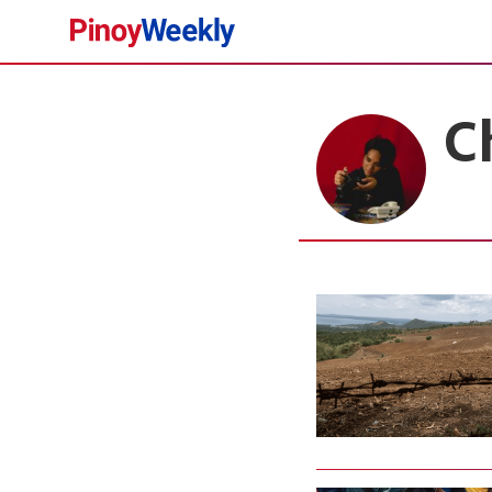
Pinoy
Weekly
C