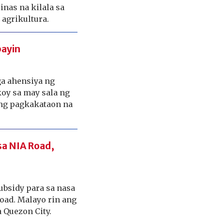
inas na kilala sa
 agrikultura.
bayin
a ahensiya ng
koy sa may sala ng
ang pagkakataon na
sa NIA Road,
subsidy para sa nasa
oad. Malayo rin ang
 Quezon City.