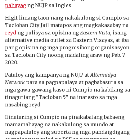
pahayag
ng NUJP sa Ingles.
Higit limang taon nang nakakulong si Cumpio sa
Tacloban City Jail matapos ang magkakasabay na
reyd
ng pulisya sa opisina ng
Eastern Vista
, isang
alternative media outlet sa Eastern Visayas, at iba
pang opisina ng mga progresibong organisasyon
sa Tacloban City noong madaling araw ng Peb. 7,
2020.
Patuloy ang kampanya ng NUJP at
Altermidya
Network
para sa pagpapalaya at pagbabasura sa
mga gawa-gawang kaso ni Cumpio na kabilang sa
tinaguriang “Tacloban 5” na inaresto sa mga
nasabing reyd.
Itinuturing si Cumpio na pinakabatang babaeng
mamamahayag na nakakulong sa mundo at
nagpapatuloy ang suporta ng mga pandaigdigang