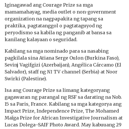
Iginagawad ang Courage Prize sa mga
mamamahayag, media outlet o non-government
organization na nagpapakita ng tapang sa
praktika, pagtatanggol o pagtataguyod ng
peryodismo sa kabila ng panganib at bansa sa
kanilang kalayaan o seguridad.
Kabilang sa mga nominado para sa nasabing
pagkilala sina Atiana Serge Oulon (Burkina Faso),
Sevinj Vagifgizi (Azerbaijan), Angélica Cárcamo (El
Salvador), staff ng
N1
TV channel (Serbia) at Noor
Swirki (Palestine).
Isa ang Courage Prize sa limang kategoryang
gagawaran ng parangal ng RSF sa darating na Nob.
15 sa Paris, France. Kabilang sa mga kategorya ang
Impact Prize, Independence Prize, The Mohamed
Maïga Prize for African Investigative Journalism at
Lucas Dolega–SAIF Photo Award. May kabuuang 29