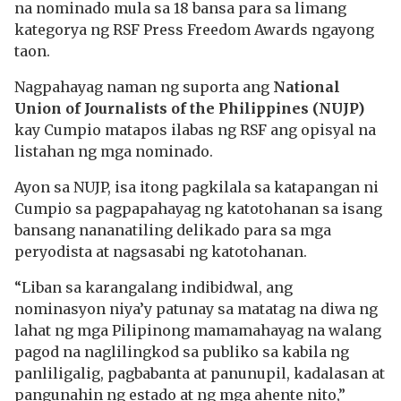
na nominado mula sa 18 bansa para sa limang
kategorya ng RSF Press Freedom Awards ngayong
taon.
Nagpahayag naman ng suporta ang
National
Union of Journalists of the Philippines (NUJP)
kay Cumpio matapos ilabas ng RSF ang opisyal na
listahan ng mga nominado.
Ayon sa NUJP, isa itong pagkilala sa katapangan ni
Cumpio sa pagpapahayag ng katotohanan sa isang
bansang nananatiling delikado para sa mga
peryodista at nagsasabi ng katotohanan.
“Liban sa karangalang indibidwal, ang
nominasyon niya’y patunay sa matatag na diwa ng
lahat ng mga Pilipinong mamamahayag na walang
pagod na naglilingkod sa publiko sa kabila ng
panliligalig, pagbabanta at panunupil, kadalasan at
pangunahin ng estado at ng mga ahente nito,”