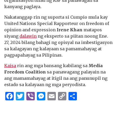
organisasyon tulad ng RSF sa panawagan sa
kanyang paglaya.
Nakatanggap rin ng suporta si Cumpio mula kay
United Nations Special Rapporteur on freedom of
opinion and expression
Irene Khan
matapos
siyang
dalawin
ng eksperto sa piitan noong Ene.
27, 2024 bilang bahagi ng opisyal na imbestigasyon
sa kalagayan ng kalayaan sa pamamahayag at
pagpapahayag sa Pilipinas.
Kaisa
rin ang mga bansang kabilang sa
Media
Freedom Coalition
sa panawagang palayain na
ang mamamahayag at itigil na ang panunupil ng
estado sa kalayaan ng mga peryodista.
Facebook
Twitter
Viber
Messenger
Email
Copy
Share
Link