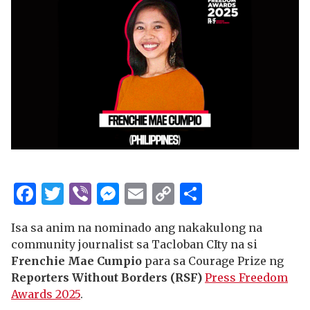
Facebook
Twitter
Viber
Messenger
Email
Copy
Share
Link
Isa sa anim na nominado ang nakakulong na
community journalist sa Tacloban CIty na si
Frenchie Mae Cumpio
para sa Courage Prize ng
Reporters Without Borders (RSF)
Press Freedom
Awards 2025
.