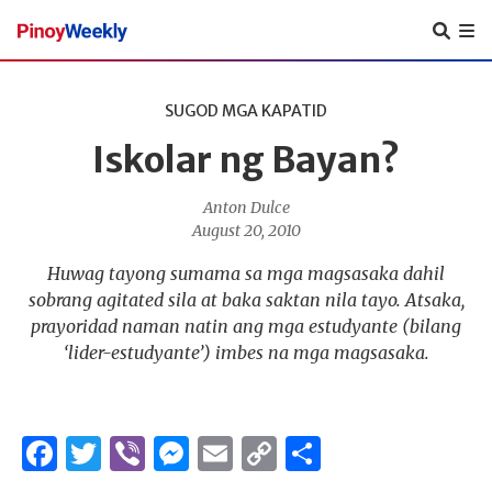
Pinoy
Weekly
SUGOD MGA KAPATID
Iskolar ng Bayan?
Anton Dulce
August 20, 2010
Huwag tayong sumama sa mga magsasaka dahil
sobrang agitated sila at baka saktan nila tayo. Atsaka,
prayoridad naman natin ang mga estudyante (bilang
‘lider-estudyante’) imbes na mga magsasaka.
Facebook
Twitter
Viber
Messenger
Email
Copy
Share
Link