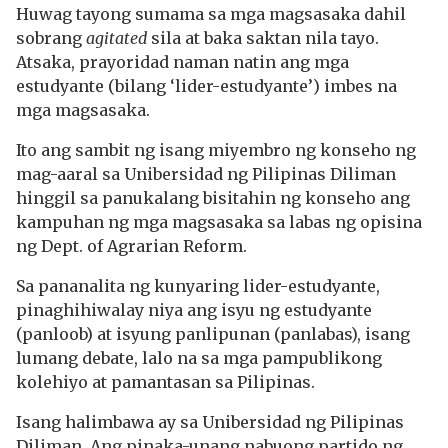
Huwag tayong sumama sa mga magsasaka dahil
sobrang
agitated
sila at baka saktan nila tayo.
Atsaka, prayoridad naman natin ang mga
estudyante (bilang ‘lider-estudyante’) imbes na
mga magsasaka.
Ito ang sambit ng isang miyembro ng konseho ng
mag-aaral sa Unibersidad ng Pilipinas Diliman
hinggil sa panukalang bisitahin ng konseho ang
kampuhan ng mga magsasaka sa labas ng opisina
ng Dept. of Agrarian Reform.
Sa pananalita ng kunyaring lider-estudyante,
pinaghihiwalay niya ang isyu ng estudyante
(panloob) at isyung panlipunan (panlabas), isang
lumang debate, lalo na sa mga pampublikong
kolehiyo at pamantasan sa Pilipinas.
Isang halimbawa ay sa Unibersidad ng Pilipinas
Diliman. Ang pinaka-unang nabuong partido ng