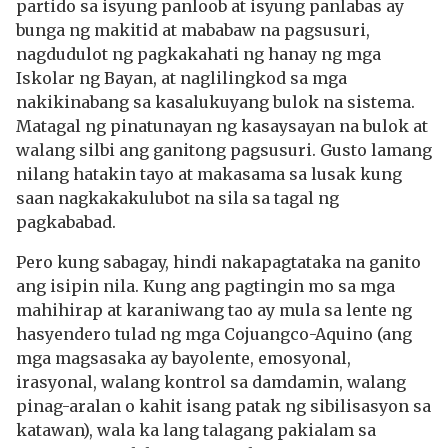
partido sa isyung panloob at isyung panlabas ay
bunga ng makitid at mababaw na pagsusuri,
nagdudulot ng pagkakahati ng hanay ng mga
Iskolar ng Bayan, at naglilingkod sa mga
nakikinabang sa kasalukuyang bulok na sistema.
Matagal ng pinatunayan ng kasaysayan na bulok at
walang silbi ang ganitong pagsusuri. Gusto lamang
nilang hatakin tayo at makasama sa lusak kung
saan nagkakakulubot na sila sa tagal ng
pagkababad.
Pero kung sabagay, hindi nakapagtataka na ganito
ang isipin nila. Kung ang pagtingin mo sa mga
mahihirap at karaniwang tao ay mula sa lente ng
hasyendero tulad ng mga Cojuangco-Aquino (ang
mga magsasaka ay bayolente, emosyonal,
irasyonal, walang kontrol sa damdamin, walang
pinag-aralan o kahit isang patak ng sibilisasyon sa
katawan), wala ka lang talagang pakialam sa