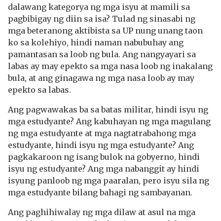
dalawang kategorya ng mga isyu at mamili sa
pagbibigay ng diin sa isa? Tulad ng sinasabi ng
mga beteranong aktibista sa UP nung unang taon
ko sa kolehiyo, hindi naman nabubuhay ang
pamantasan sa loob ng bula. Ang nangyayari sa
labas ay may epekto sa mga nasa loob ng inakalang
bula, at ang ginagawa ng mga nasa loob ay may
epekto sa labas.
Ang pagwawakas ba sa batas militar, hindi isyu ng
mga estudyante? Ang kabuhayan ng mga magulang
ng mga estudyante at mga nagtatrabahong mga
estudyante, hindi isyu ng mga estudyante? Ang
pagkakaroon ng isang bulok na gobyerno, hindi
isyu ng estudyante? Ang mga nabanggit ay hindi
isyung panloob ng mga paaralan, pero isyu sila ng
mga estudyante bilang bahagi ng sambayanan.
Ang paghihiwalay ng mga dilaw at asul na mga