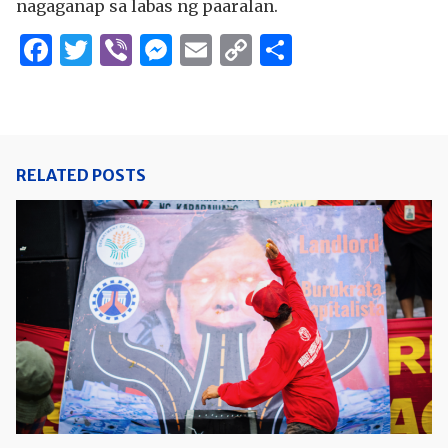
nagaganap sa labas ng paaralan.
Facebook
Twitter
Viber
Messenger
Email
Copy
Share
Link
RELATED POSTS