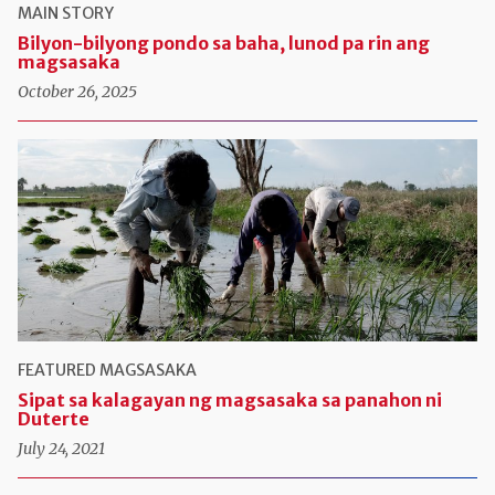
MAIN STORY
Bilyon-bilyong pondo sa baha, lunod pa rin ang
magsasaka
October 26, 2025
FEATURED
MAGSASAKA
Sipat sa kalagayan ng magsasaka sa panahon ni
Duterte
July 24, 2021