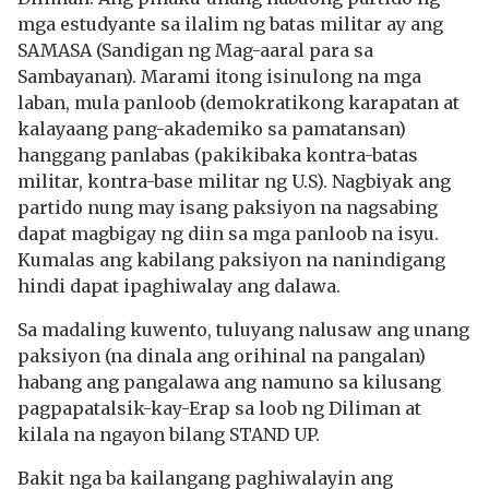
mga estudyante sa ilalim ng batas militar ay ang
SAMASA (Sandigan ng Mag-aaral para sa
Sambayanan). Marami itong isinulong na mga
laban, mula panloob (demokratikong karapatan at
kalayaang pang-akademiko sa pamatansan)
hanggang panlabas (pakikibaka kontra-batas
militar, kontra-base militar ng U.S). Nagbiyak ang
partido nung may isang paksiyon na nagsabing
dapat magbigay ng diin sa mga panloob na isyu.
Kumalas ang kabilang paksiyon na nanindigang
hindi dapat ipaghiwalay ang dalawa.
Sa madaling kuwento, tuluyang nalusaw ang unang
paksiyon (na dinala ang orihinal na pangalan)
habang ang pangalawa ang namuno sa kilusang
pagpapatalsik-kay-Erap sa loob ng Diliman at
kilala na ngayon bilang STAND UP.
Bakit nga ba kailangang paghiwalayin ang