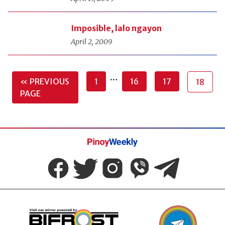
Imposible, lalo ngayon
April 2, 2009
…
« PREVIOUS
1
16
17
18
PAGE
Pinoy
Weekly