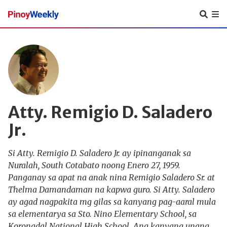
Pinoy
Weekly
Atty. Remigio D. Saladero
Jr.
Si Atty. Remigio D. Saladero Jr. ay ipinanganak sa
Nuralah, South Cotabato noong Enero 27, 1959.
Panganay sa apat na anak nina Remigio Saladero Sr. at
Thelma Damandaman na kapwa guro. Si Atty. Saladero
ay agad nagpakita mg gilas sa kanyang pag-aaral mula
sa elementarya sa Sto. Nino Elementary School, sa
Koronadal National High School. Ang kanyang unang