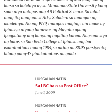
kurso sa kolehiyo ay sa Mindanao State University kung
saan niya natapos ang AB Political Science. Sa lahat
nang ito, nanguna si Atty. Saladero sa larangan ng
akademya. Noong 1979, matapos maging cum laude ay
ipinasya niyang lumuwas ng Maynila upang
ipagpatuloy ang kanyang napiling karera. Nag-aral siya
ng batas sa San Beda College at ipinasa ang bar
examinations noong 1984, sa rating na 88.95 porsiyento,
bilang pang-17 pinakamataas na grado.
HUSGAHAN NATIN
Sa LBC ba o sa Post Office?
June 1, 2009
HUSGAHAN NATIN