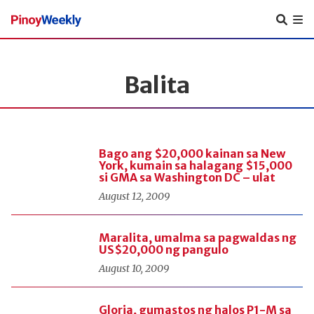
Pinoy
Weekly
Balita
Bago ang $20,000 kainan sa New
York, kumain sa halagang $15,000
si GMA sa Washington DC – ulat
August 12, 2009
Maralita, umalma sa pagwaldas ng
US$20,000 ng pangulo
August 10, 2009
Gloria, gumastos ng halos P1-M sa