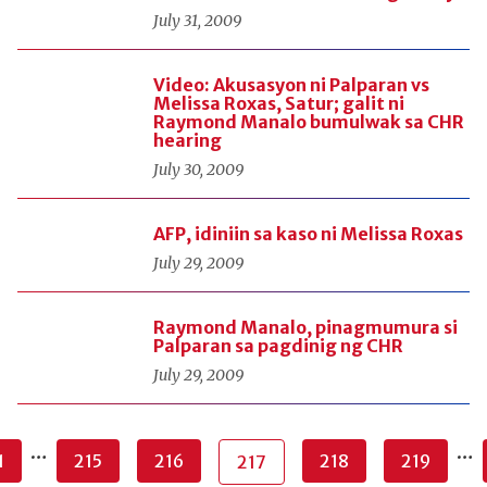
July 31, 2009
Video: Akusasyon ni Palparan vs
Melissa Roxas, Satur; galit ni
Raymond Manalo bumulwak sa CHR
hearing
July 30, 2009
AFP, idiniin sa kaso ni Melissa Roxas
July 29, 2009
Raymond Manalo, pinagmumura si
Palparan sa pagdinig ng CHR
July 29, 2009
…
…
1
215
216
218
219
217