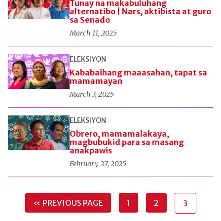
Tunay na makabuluhang
alternatibo | Nars, aktibista at guro
sa Senado
March 11, 2025
ELEKSIYON
Kababaihang maaasahan, tapat sa
mamamayan
March 3, 2025
ELEKSIYON
Obrero, mamamalakaya,
magbubukid para sa masang
anakpawis
February 27, 2025
« PREVIOUS PAGE
1
2
3