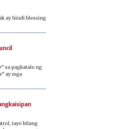
k ay hindi blessing
uncil
se” sa pagkatalo ng
se” ay mga
angkaisipan
trol, tayo bilang