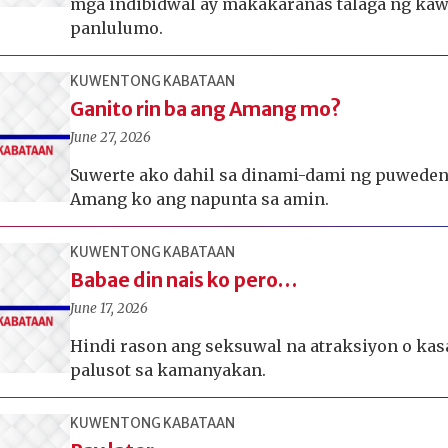
mga indibidwal ay makakaranas talaga ng kaw
panlulumo.
KUWENTONG KABATAAN
Ganito rin ba ang Amang mo?
June 27, 2026
Suwerte ako dahil sa dinami-dami ng puweden
Amang ko ang napunta sa amin.
KUWENTONG KABATAAN
Babae din nais ko pero…
June 17, 2026
Hindi rason ang seksuwal na atraksiyon o kas
palusot sa kamanyakan.
KUWENTONG KABATAAN