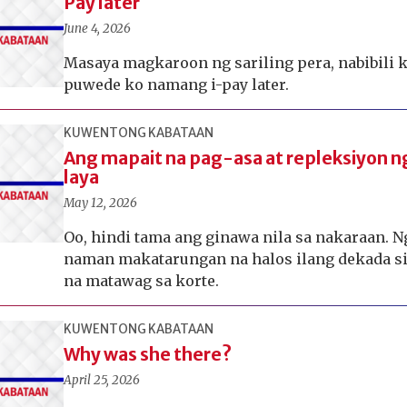
Pay later
June 4, 2026
Masaya magkaroon ng sariling pera, nabibili k
puwede ko namang i-pay later.
KUWENTONG KABATAAN
Ang mapait na pag-asa at repleksiyon n
laya
May 12, 2026
Oo, hindi tama ang ginawa nila sa nakaraan. N
naman makatarungan na halos ilang dekada si
na matawag sa korte.
KUWENTONG KABATAAN
Why was she there?
April 25, 2026