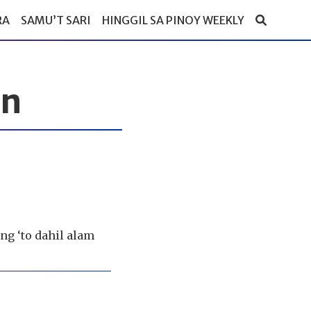
RA
SAMU’T SARI
HINGGIL SA PINOY WEEKLY
an
ang ‘to dahil alam