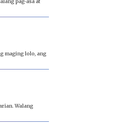
alang pag-asa at
g maging lolo, ang
arian. Walang