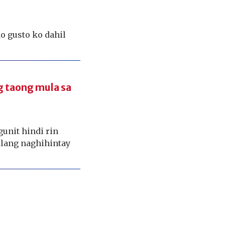
o gusto ko dahil
g taong mula sa
gunit hindi rin
lang naghihintay