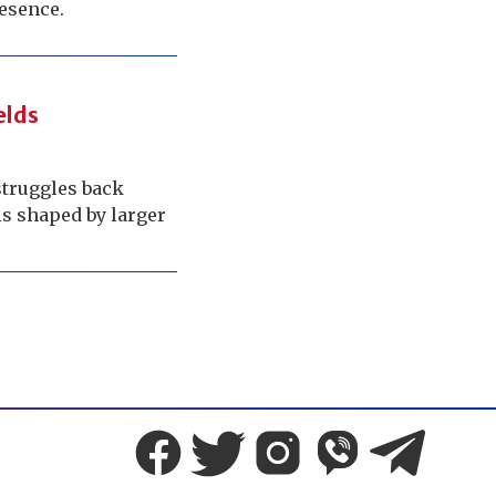
resence.
elds
struggles back
s shaped by larger