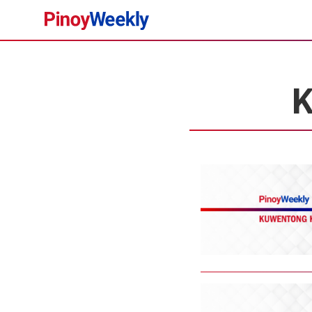
Pinoy
Weekly
K