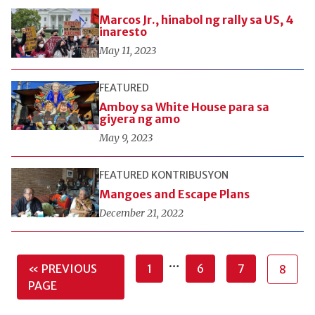
Marcos Jr., hinabol ng rally sa US, 4
inaresto
May 11, 2023
FEATURED
Amboy sa White House para sa
giyera ng amo
May 9, 2023
FEATURED
KONTRIBUSYON
Mangoes and Escape Plans
December 21, 2022
…
« PREVIOUS
1
6
7
8
PAGE