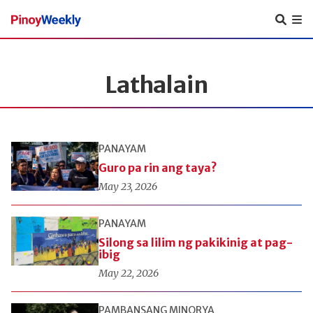
Pinoy
Weekly
Lathalain
PANAYAM
Guro pa rin ang taya?
May 23, 2026
PANAYAM
Silong sa lilim ng pakikinig at pag-
ibig
May 22, 2026
PAMBANSANG MINORYA