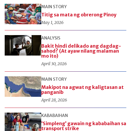
MAIN STORY
Titig sa mata ng obrerong Pinoy
May 1, 2026
ANALYSIS
Bakit hindi delikado ang dagdag-
sahod? (At ayaw nilang malaman
mo ito)
April 30, 2026
MAIN STORY
Makipot na agwat ng kaligtasan at
panganib
April 28, 2026
KABABAIHAN
‘Simpleng’ gawain ng kababaihan sa
transport strike