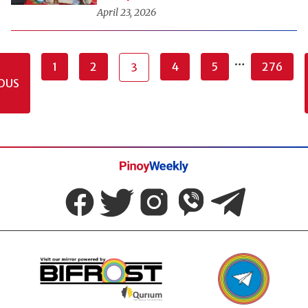
April 23, 2026
…
1
2
4
5
276
3
OUS
Pinoy
Weekly