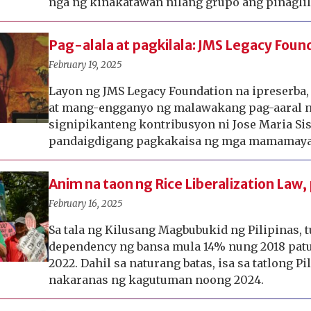
nga ng kinakatawan nilang grupo ang pinagli
Pag-alala at pagkilala: JMS Legacy Found
February 19, 2025
Layon ng JMS Legacy Foundation na ipreserba
at mang-engganyo ng malawakang pag-aaral 
signipikanteng kontribusyon ni Jose Maria Si
pandaigdigang pagkakaisa ng mga mamamayan
Anim na taon ng Rice Liberalization Law,
February 16, 2025
Sa tala ng Kilusang Magbubukid ng Pilipinas,
dependency ng bansa mula 14% nung 2018 pat
2022. Dahil sa naturang batas, isa sa tatlong Pi
nakaranas ng kagutuman noong 2024.