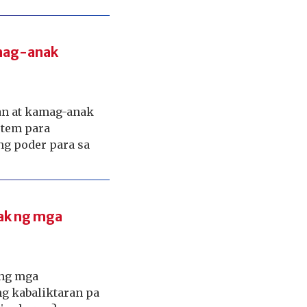
amag-anak
gan at kamag-anak
stem para
g poder para sa
nak ng mga
 ng mga
g kabaliktaran pa