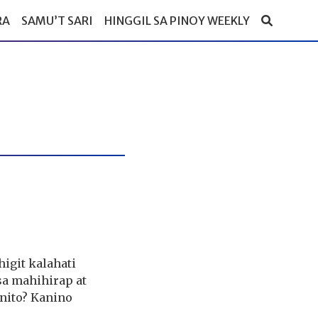
RA
SAMU’T SARI
HINGGIL SA PINOY WEEKLY
igit kalahati
sa mahihirap at
nito? Kanino