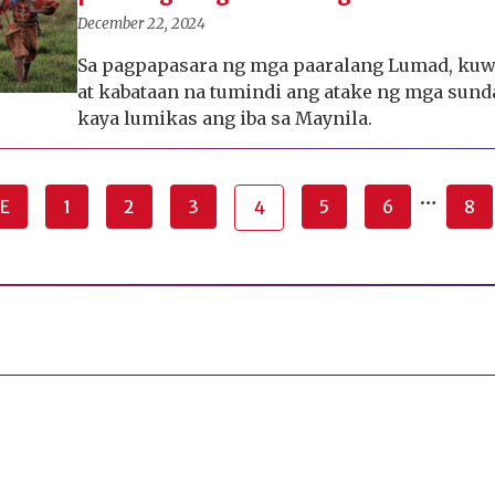
December 22, 2024
Sa pagpapasara ng mga paaralang Lumad, kuw
at kabataan na tumindi ang atake ng mga sunda
kaya lumikas ang iba sa Maynila.
…
E
1
2
3
5
6
8
4