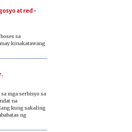
gosyo at red-
 boses sa
t may kinakatawang
r.
 sa mga serbisyo sa
ndat na
ang kung sakaling
babatas ng