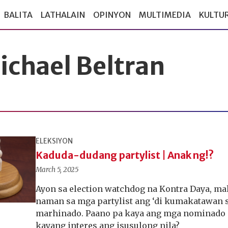
BALITA
LATHALAIN
OPINYON
MULTIMEDIA
KULTU
ichael Beltran
ELEKSIYON
Kaduda-dudang partylist | Anak ng!?
March 5, 2025
Ayon sa election watchdog na Kontra Daya, mah
naman sa mga partylist ang ‘di kumakatawan 
marhinado. Paano pa kaya ang mga nominado 
kayang interes ang isusulong nila?