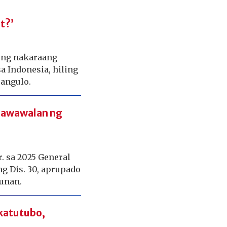
t?’
oong nakaraang
a Indonesia, hiling
pangulo.
 mawawalan ng
. sa 2025 General
g Dis. 30, aprupado
punan.
katutubo,