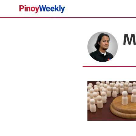
Pinoy
Weekly
M