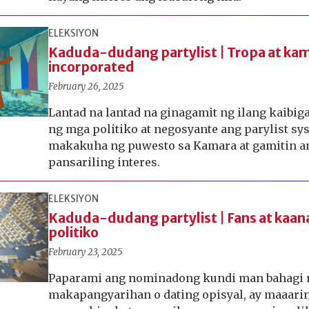
ELEKSIYON
Kaduda-dudang partylist | Tropa at k
incorporated
February 26, 2025
Lantad na lantad na ginagamit ng ilang kaibi
ng mga politiko at negosyante ang parylist sy
makakuha ng puwesto sa Kamara at gamitin an
pansariling interes.
ELEKSIYON
Kaduda-dudang partylist | Fans at kaa
politiko
February 23, 2025
Paparami ang nominadong kundi man bahagi
makapangyarihan o dating opisyal, ay maaarin