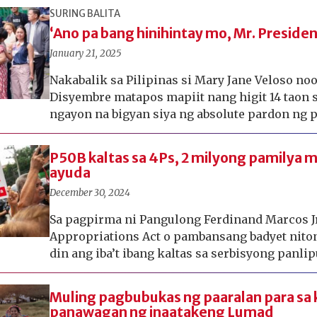
SURING BALITA
‘Ano pa bang hinihintay mo, Mr. Presiden
January 21, 2025
Nakabalik sa Pilipinas si Mary Jane Veloso n
Disyembre matapos mapiit nang higit 14 taon s
ngayon na bigyan siya ng absolute pardon ng 
P50B kaltas sa 4Ps, 2 milyong pamilya
ayuda
December 30, 2024
Sa pagpirma ni Pangulong Ferdinand Marcos Jr
Appropriations Act o pambansang badyet niton
din ang iba’t ibang kaltas sa serbisyong panli
Muling pagbubukas ng paaralan para sa 
panawagan ng inaatakeng Lumad