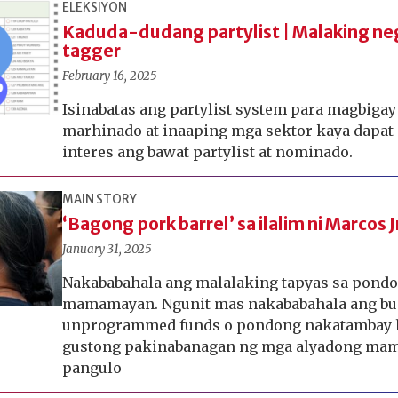
ELEKSIYON
Kaduda-dudang partylist | Malaking ne
tagger
February 16, 2025
Isinabatas ang partylist system para magbigay
marhinado at inaaping mga sektor kaya dapa
interes ang bawat partylist at nominado.
MAIN STORY
‘Bagong pork barrel’ sa ilalim ni Marcos J
January 31, 2025
Nakababahala ang malalaking tapyas sa pondo
mamamayan. Ngunit mas nakababahala ang bu
unprogrammed funds o pondong nakatambay l
gustong pakinabanagan ng mga alyadong mam
pangulo