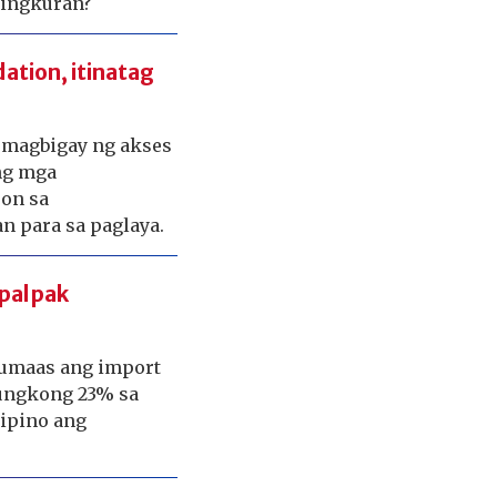
lingkuran?
ation, itinatag
, magbigay ng akses
ng mga
son sa
 para sa paglaya.
 palpak
 tumaas ang import
ungkong 23% sa
lipino ang