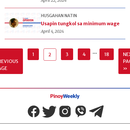
April 22, 2024
HUSGAHAN NATIN
Usapin tungkol sa minimum wage
April 4, 2024
…
1
3
4
18
NE
2
REVIOUS
PA
AGE
»
Pinoy
Weekly