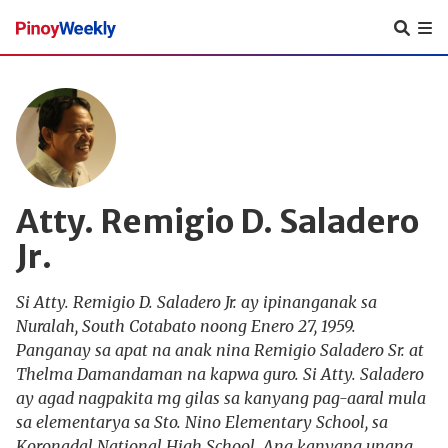
Pinoy
Weekly
Atty. Remigio D. Saladero
Jr.
Si Atty. Remigio D. Saladero Jr. ay ipinanganak sa
Nuralah, South Cotabato noong Enero 27, 1959.
Panganay sa apat na anak nina Remigio Saladero Sr. at
Thelma Damandaman na kapwa guro. Si Atty. Saladero
ay agad nagpakita mg gilas sa kanyang pag-aaral mula
sa elementarya sa Sto. Nino Elementary School, sa
Koronadal National High School. Ang kanyang unang