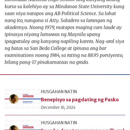
kurso sa kolehiyo ay sa Mindanao State University kung
saan niya natapos ang AB Political Science. Sa lahat
nang ito, nanguna si Atty. Saladero sa larangan ng
akademya. Noong 1979, matapos maging cum laude ay
ipinasya niyang lumuwas ng Maynila upang
ipagpatuloy ang kanyang napiling karera. Nag-aral siya
ng batas sa San Beda College at ipinasa ang bar
examinations noong 1984, sa rating na 88.95 porsiyento,
bilang pang-17 pinakamataas na grado.
HUSGAHAN NATIN
Benepisyo sa pagdating ng Pasko
December 16, 2024
HUSGAHAN NATIN