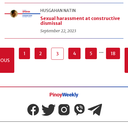
HUSGAHAN NATIN
Sexual harassment at constructive
dismissal
September 22, 2023
…
1
2
4
5
18
3
IOUS
Pinoy
Weekly