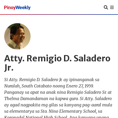
Pinoy
Weekly
Atty. Remigio D. Saladero
Jr.
Si Atty. Remigio D. Saladero Jr. ay ipinanganak sa
Nuralah, South Cotabato noong Enero 27, 1959.
Panganay sa apat na anak nina Remigio Saladero Sr. at
Thelma Damandaman na kapwa guro. Si Atty. Saladero
ay agad nagpakita mg gilas sa kanyang pag-aaral mula
sa elementarya sa Sto. Nino Elementary School, sa
Koronadal National High School. Ang kanyang unang